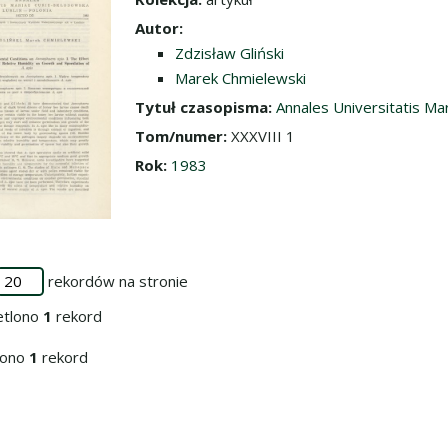
dź do zbioru
Autor:
Zdzisław Gliński
Marek Chmielewski
Tytuł czasopisma:
Annales Universitatis Ma
Tom/numer:
XXXVIII 1
Rok:
1983
rekordów na stronie
etlono
1
rekord
iono
1
rekord