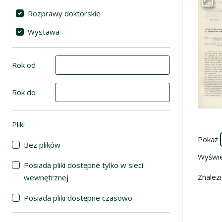
Przej
Rozprawy doktorskie
Wystawa
Rok od
Rok do
Pliki
(automatyczne przeładowanie treści)
Pokaż
Bez plików
Wyświ
Posiada pliki dostępne tylko w sieci
Znalez
wewnętrznej
Posiada pliki dostępne czasowo