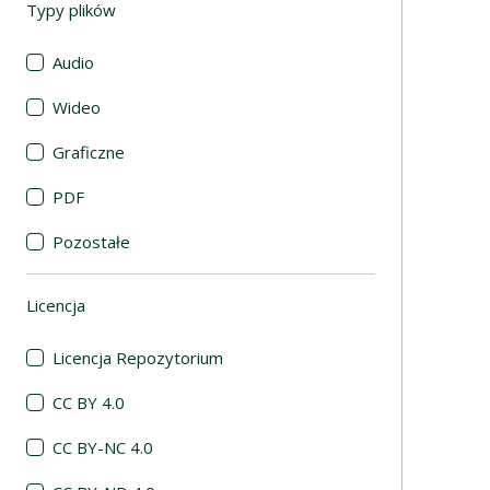
Typy plików
(automatyczne przeładowanie treści)
Audio
Wideo
Graficzne
PDF
Pozostałe
Licencja
(automatyczne przeładowanie treści)
Licencja Repozytorium
CC BY 4.0
CC BY-NC 4.0