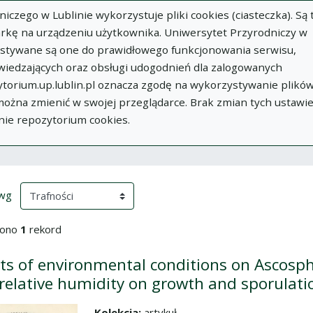
zego w Lublinie wykorzystuje pliki cookies (ciasteczka). Są 
rkę na urządzeniu użytkownika. Uniwersytet Przyrodniczy w
ystywane są one do prawidłowego funkcjonowania serwisu,
wiedzających oraz obsługi udogodnień dla zalogowanych
torium.up.lublin.pl oznacza zgodę na wykorzystywanie plikó
w
Dodaj
O
Dokumenty
In
 można zmienić w swojej przeglądarce. Brak zmian tych ustawi
publikację
Repozytorium
nie repozytorium cookies.
ki wyszukiwania
przeładowanie treści)
(automatyczne przeładowanie treści)
 wg
iono
1
rekord
cts of environmental conditions on Ascosph
relative humidity on growth and sporulatio
Kolekcja:
artykuł