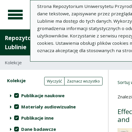
Strona Repozytorium Uniwersytetu Przyrodnic
dane tekstowe, zapisywane przez przegląda
Lublinie ma dostęp do tych danych. Wykorz
gromadzenia informacji statystycznych o od
użytkowników. Korzystanie z serwisu repozy
Repozytorium Uniwersytetu Przyrodniczego 
cookies. Ustawienia obsługi plików cookies
Lublinie
oznacza akceptację dla stosowanych na stro
Kolekcje
Lista wyników wyszukiwania
Wyni
Filtry wyszukiwania (automatyczne 
Akcje na kolekcjach
Kolekcje
(automatyczne przeładowanie treści)
Wyczyść
Zaznacz wszystko
Sortuj
Publikacje naukowe
Znalez
Materiały audiowizualne
Effe
Publikacje inne
and 
Dane badawcze