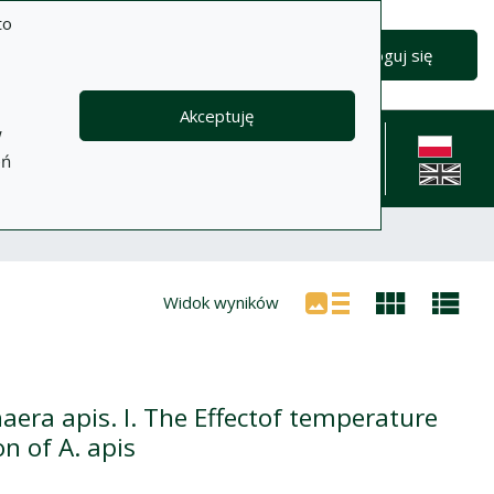
to
Wyszukiwanie zaawansowane
Wyszukaj
Zaloguj się
Akceptuję
w
formacje
Pomoc
Polityka
Kontakt
eń
prywatności
English l
Widok wyników
aera apis. I. The Effectof temperature
n of A. apis