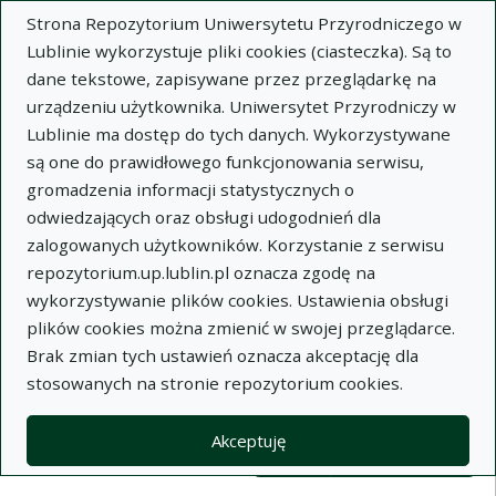
Strona Repozytorium Uniwersytetu Przyrodniczego w
Lublinie wykorzystuje pliki cookies (ciasteczka). Są to
dane tekstowe, zapisywane przez przeglądarkę na
urządzeniu użytkownika. Uniwersytet Przyrodniczy w
Lublinie ma dostęp do tych danych. Wykorzystywane
Wysz
są one do prawidłowego funkcjonowania serwisu,
gromadzenia informacji statystycznych o
Wyszukaj
odwiedzających oraz obsługi udogodnień dla
zalogowanych użytkowników. Korzystanie z serwisu
repozytorium.up.lublin.pl oznacza zgodę na
Repozytorium Uniwersytetu
wykorzystywanie plików cookies. Ustawienia obsługi
plików cookies można zmienić w swojej przeglądarce.
Przyrodniczego w Lublinie
Brak zmian tych ustawień oznacza akceptację dla
stosowanych na stronie repozytorium cookies.
Kolekcje
Lista wyników wyszukiwania
Akceptuję
Filtry wyszukiwania (automatyczne 
Akcje na kolekcjach
Kolekcje
(automatyczne przeładowanie treści)
Wyczyść
Zaznacz wszystko