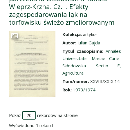
Wieprz-Krzna. Cz. I. Efekty
zagospodarowania łąk na
torfowisku świeżo zmeliorowanym
Kolekcja:
artykuł
Przejdź do zbioru
Autor:
Julian Gajda
Tytuł czasopisma:
Annales
Universitatis Mariae Curie-
Skłodowska. Sectio E,
Agricultura
Tom/numer:
XXVIII/XXIX 14
Rok:
1973/1974
Pokaż
rekordów na stronie
Wyświetlono
1
rekord