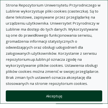
Strona Repozytorium Uniwersytetu Przyrodniczego w
Lublinie wykorzystuje pliki cookies (ciasteczka). Są to
dane tekstowe, zapisywane przez przeglądarkę na
urządzeniu użytkownika. Uniwersytet Przyrodniczy w
Lublinie ma dostęp do tych danych. Wykorzystywane
Wysz
są one do prawidłowego funkcjonowania serwisu,
gromadzenia informacji statystycznych o
Wyszukaj
odwiedzających oraz obsługi udogodnień dla
zalogowanych użytkowników. Korzystanie z serwisu
repozytorium.up.lublin.pl oznacza zgodę na
Repozytorium Uniwersytetu
wykorzystywanie plików cookies. Ustawienia obsługi
plików cookies można zmienić w swojej przeglądarce.
Przyrodniczego w Lublinie
Brak zmian tych ustawień oznacza akceptację dla
stosowanych na stronie repozytorium cookies.
Kolekcje
Lista wyników wyszukiwania
Akceptuję
Filtry wyszukiwania (automatyczne 
Akcje na kolekcjach
Kolekcje
(automatyczne przeładowanie treści)
Wyczyść
Zaznacz wszystko