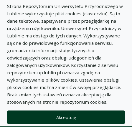
Strona Repozytorium Uniwersytetu Przyrodniczego w
Lublinie wykorzystuje pliki cookies (ciasteczka). Są to
dane tekstowe, zapisywane przez przeglądarkę na
urządzeniu użytkownika. Uniwersytet Przyrodniczy w
Lublinie ma dostęp do tych danych. Wykorzystywane
Wysz
są one do prawidłowego funkcjonowania serwisu,
gromadzenia informacji statystycznych o
Wyszukaj
odwiedzających oraz obsługi udogodnień dla
zalogowanych użytkowników. Korzystanie z serwisu
repozytorium.up.lublin.pl oznacza zgodę na
Repozytorium Uniwersytetu
wykorzystywanie plików cookies. Ustawienia obsługi
plików cookies można zmienić w swojej przeglądarce.
Przyrodniczego w Lublinie
Brak zmian tych ustawień oznacza akceptację dla
stosowanych na stronie repozytorium cookies.
Kolekcje
Lista wyników wyszukiwania
Akceptuję
Filtry wyszukiwania (automatyczne 
Akcje na kolekcjach
Kolekcje
(automatyczne przeładowanie treści)
Wyczyść
Zaznacz wszystko