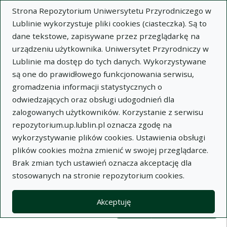
Strona Repozytorium Uniwersytetu Przyrodniczego w
Lublinie wykorzystuje pliki cookies (ciasteczka). Są to
dane tekstowe, zapisywane przez przeglądarkę na
urządzeniu użytkownika. Uniwersytet Przyrodniczy w
Lublinie ma dostęp do tych danych. Wykorzystywane
Wysz
są one do prawidłowego funkcjonowania serwisu,
gromadzenia informacji statystycznych o
Wyszukaj
odwiedzających oraz obsługi udogodnień dla
zalogowanych użytkowników. Korzystanie z serwisu
repozytorium.up.lublin.pl oznacza zgodę na
Repozytorium Uniwersytetu
wykorzystywanie plików cookies. Ustawienia obsługi
plików cookies można zmienić w swojej przeglądarce.
Przyrodniczego w Lublinie
Brak zmian tych ustawień oznacza akceptację dla
stosowanych na stronie repozytorium cookies.
Kolekcje
Lista wyników wyszukiwania
Akceptuję
Filtry wyszukiwania (automatyczne 
Akcje na kolekcjach
Kolekcje
(automatyczne przeładowanie treści)
Wyczyść
Zaznacz wszystko