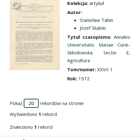
Kolekcja:
artykuł
Przejdź do zbioru
Autor:
Stanisław Tabin
Józef Skalski
Tytuł czasopisma:
Annales
Universitatis Mariae Curie-
Skłodowska. Sectio E,
Agricultura
Tom/numer:
XXVII 1
Rok:
1972
Pokaż
rekordów na stronie
Wyświetlono
1
rekord
Znaleziono
1
rekord