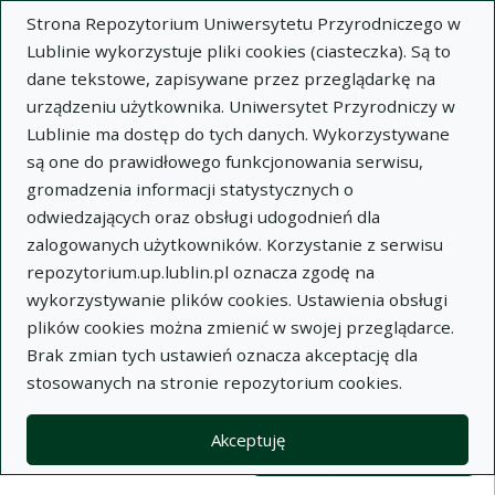
Strona Repozytorium Uniwersytetu Przyrodniczego w
Lublinie wykorzystuje pliki cookies (ciasteczka). Są to
dane tekstowe, zapisywane przez przeglądarkę na
urządzeniu użytkownika. Uniwersytet Przyrodniczy w
Lublinie ma dostęp do tych danych. Wykorzystywane
Wysz
są one do prawidłowego funkcjonowania serwisu,
gromadzenia informacji statystycznych o
Wyszukaj
odwiedzających oraz obsługi udogodnień dla
zalogowanych użytkowników. Korzystanie z serwisu
repozytorium.up.lublin.pl oznacza zgodę na
Repozytorium Uniwersytetu
wykorzystywanie plików cookies. Ustawienia obsługi
plików cookies można zmienić w swojej przeglądarce.
Przyrodniczego w Lublinie
Brak zmian tych ustawień oznacza akceptację dla
stosowanych na stronie repozytorium cookies.
Kolekcje
Lista wyników wyszukiwania
Akceptuję
Filtry wyszukiwania (automatyczne 
Akcje na kolekcjach
Kolekcje
(automatyczne przeładowanie treści)
Wyczyść
Zaznacz wszystko