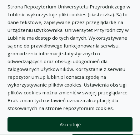
Strona Repozytorium Uniwersytetu Przyrodniczego w
Lublinie wykorzystuje pliki cookies (ciasteczka). Są to
dane tekstowe, zapisywane przez przeglądarkę na
urządzeniu użytkownika. Uniwersytet Przyrodniczy w
Lublinie ma dostęp do tych danych. Wykorzystywane
Wysz
są one do prawidłowego funkcjonowania serwisu,
gromadzenia informacji statystycznych o
Wyszukaj
odwiedzających oraz obsługi udogodnień dla
zalogowanych użytkowników. Korzystanie z serwisu
repozytorium.up.lublin.pl oznacza zgodę na
Repozytorium Uniwersytetu
wykorzystywanie plików cookies. Ustawienia obsługi
plików cookies można zmienić w swojej przeglądarce.
Przyrodniczego w Lublinie
Brak zmian tych ustawień oznacza akceptację dla
stosowanych na stronie repozytorium cookies.
Kolekcje
Lista wyników wyszukiwania
Akceptuję
Filtry wyszukiwania (automatyczne 
Akcje na kolekcjach
Kolekcje
(automatyczne przeładowanie treści)
Wyczyść
Zaznacz wszystko