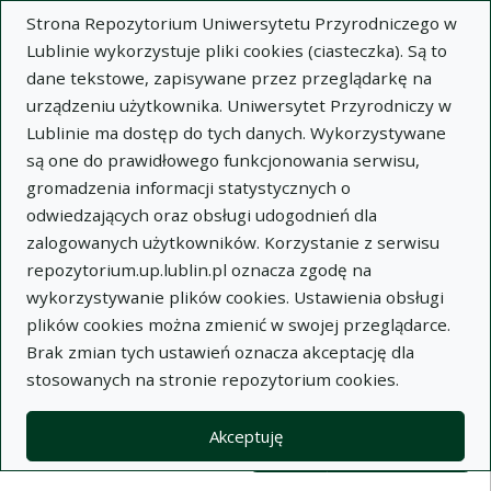
Strona Repozytorium Uniwersytetu Przyrodniczego w
Lublinie wykorzystuje pliki cookies (ciasteczka). Są to
dane tekstowe, zapisywane przez przeglądarkę na
urządzeniu użytkownika. Uniwersytet Przyrodniczy w
Lublinie ma dostęp do tych danych. Wykorzystywane
Wysz
są one do prawidłowego funkcjonowania serwisu,
gromadzenia informacji statystycznych o
Wyszukaj
odwiedzających oraz obsługi udogodnień dla
zalogowanych użytkowników. Korzystanie z serwisu
repozytorium.up.lublin.pl oznacza zgodę na
Repozytorium Uniwersytetu
wykorzystywanie plików cookies. Ustawienia obsługi
plików cookies można zmienić w swojej przeglądarce.
Przyrodniczego w Lublinie
Brak zmian tych ustawień oznacza akceptację dla
stosowanych na stronie repozytorium cookies.
Kolekcje
Lista wyników wyszukiwania
Akceptuję
Filtry wyszukiwania (automatyczne 
Akcje na kolekcjach
Kolekcje
(automatyczne przeładowanie treści)
Wyczyść
Zaznacz wszystko