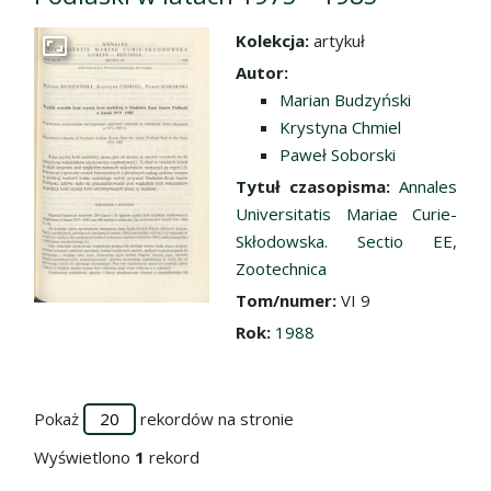
Kolekcja:
artykuł
Przejdź do zbioru
Autor:
Marian Budzyński
Krystyna Chmiel
Paweł Soborski
Tytuł czasopisma:
Annales
Universitatis Mariae Curie-
Skłodowska. Sectio EE,
Zootechnica
Tom/numer:
VI 9
Rok:
1988
Pokaż
rekordów na stronie
Wyświetlono
1
rekord