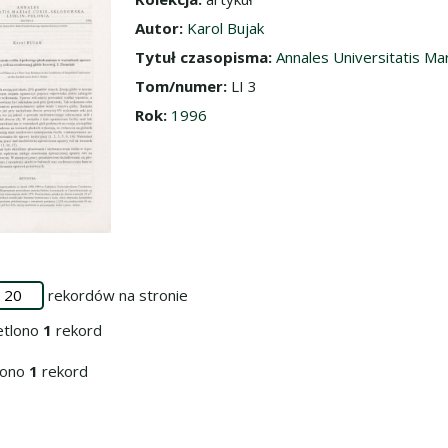
dź do zbioru
Autor:
Karol Bujak
Tytuł czasopisma:
Annales Universitatis Mar
Tom/numer:
LI 3
Rok:
1996
rekordów na stronie
etlono
1
rekord
iono
1
rekord