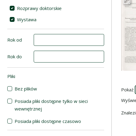
Przej
Rozprawy doktorskie
Wystawa
Rok od
Rok do
Pliki
(automatyczne przeładowanie treści)
Bez plików
Pokaż
Wyświ
Posiada pliki dostępne tylko w sieci
wewnętrznej
Znalez
Posiada pliki dostępne czasowo