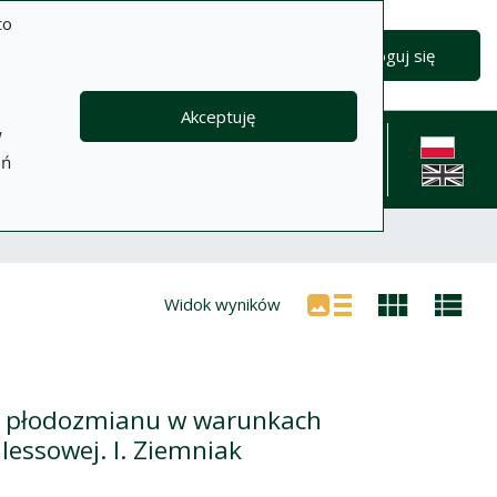
to
Wyszukiwanie zaawansowane
Wyszukaj
Zaloguj się
Akceptuję
w
formacje
Pomoc
Polityka
Kontakt
eń
prywatności
English l
Widok wyników
go płodozmianu w warunkach
lessowej. I. Ziemniak