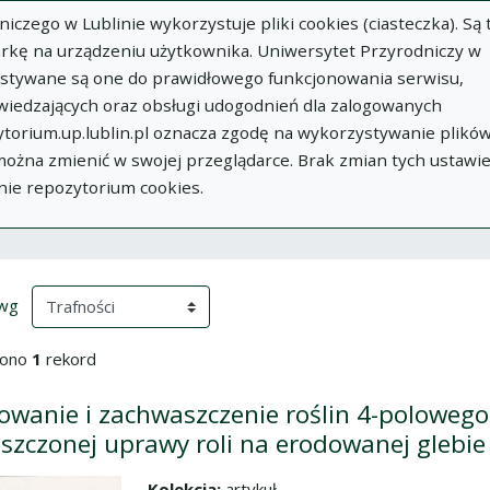
zego w Lublinie wykorzystuje pliki cookies (ciasteczka). Są 
rkę na urządzeniu użytkownika. Uniwersytet Przyrodniczy w
ystywane są one do prawidłowego funkcjonowania serwisu,
wiedzających oraz obsługi udogodnień dla zalogowanych
torium.up.lublin.pl oznacza zgodę na wykorzystywanie plikó
w
Dodaj
O
Dokumenty
In
 można zmienić w swojej przeglądarce. Brak zmian tych ustawi
publikację
Repozytorium
nie repozytorium cookies.
ki wyszukiwania
przeładowanie treści)
(automatyczne przeładowanie treści)
 wg
iono
1
rekord
owanie i zachwaszczenie roślin 4-polowe
szczonej uprawy roli na erodowanej glebie 
Kolekcja:
artykuł