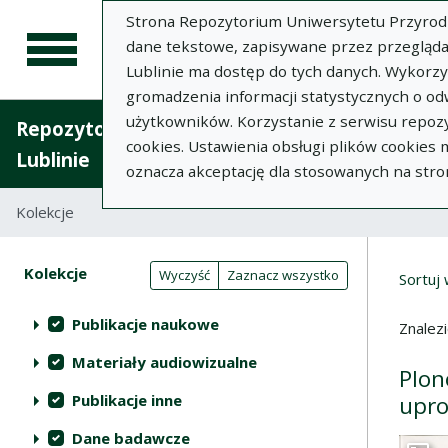
Strona Repozytorium Uniwersytetu Przyrodnic
dane tekstowe, zapisywane przez przegląda
Lublinie ma dostęp do tych danych. Wykorz
gromadzenia informacji statystycznych o od
użytkowników. Korzystanie z serwisu repozy
Repozytorium Uniwersytetu Przyrodniczego 
cookies. Ustawienia obsługi plików cookies
Lublinie
oznacza akceptację dla stosowanych na stro
Kolekcje
Lista wyników wyszukiwania
Wyni
Filtry wyszukiwania (automatyczne 
Akcje na kolekcjach
Kolekcje
(automatyczne przeładowanie treści)
Wyczyść
Zaznacz wszystko
Sortuj
Publikacje naukowe
Znalez
Materiały audiowizualne
Plon
Publikacje inne
upro
Dane badawcze