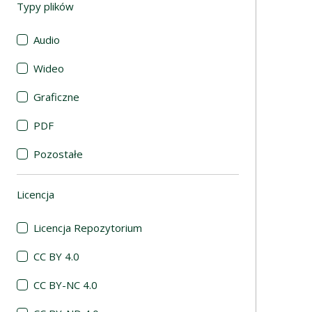
Typy plików
(automatyczne przeładowanie treści)
Audio
Wideo
Graficzne
PDF
Pozostałe
Licencja
(automatyczne przeładowanie treści)
Licencja Repozytorium
CC BY 4.0
CC BY-NC 4.0