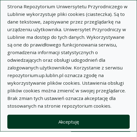
Strona Repozytorium Uniwersytetu Przyrodniczego w
Lublinie wykorzystuje pliki cookies (ciasteczka). Są to
dane tekstowe, zapisywane przez przeglądarkę na
urządzeniu użytkownika. Uniwersytet Przyrodniczy w
Lublinie ma dostęp do tych danych. Wykorzystywane
Wysz
są one do prawidłowego funkcjonowania serwisu,
gromadzenia informacji statystycznych o
Wyszukaj
odwiedzających oraz obsługi udogodnień dla
zalogowanych użytkowników. Korzystanie z serwisu
repozytorium.up.lublin.pl oznacza zgodę na
Repozytorium Uniwersytetu
wykorzystywanie plików cookies. Ustawienia obsługi
plików cookies można zmienić w swojej przeglądarce.
Przyrodniczego w Lublinie
Brak zmian tych ustawień oznacza akceptację dla
stosowanych na stronie repozytorium cookies.
Kolekcje
Lista wyników wyszukiwania
Akceptuję
Filtry wyszukiwania (automatyczne 
Akcje na kolekcjach
Kolekcje
(automatyczne przeładowanie treści)
Wyczyść
Zaznacz wszystko