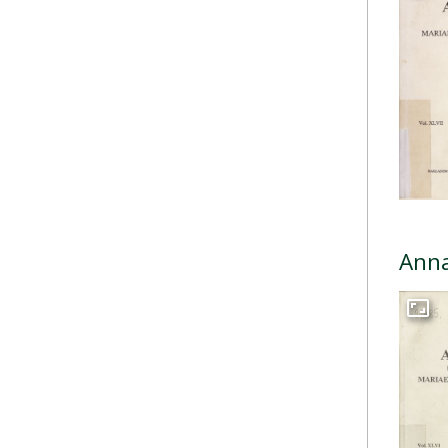
Anna
Przej