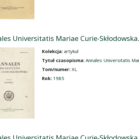
les Universitatis Mariae Curie-Skłodowska. 
Kolekcja:
artykuł
dź do zbioru
Tytuł czasopisma:
Annales Universitatis Mar
Tom/numer:
XL
Rok:
1985
les Universitatis Mariae Curie-Skłodowska. 