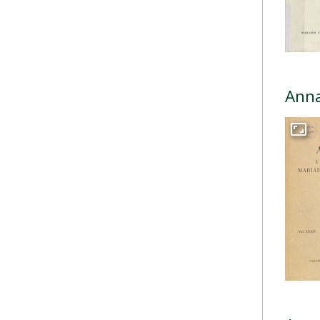
Anna
Przej