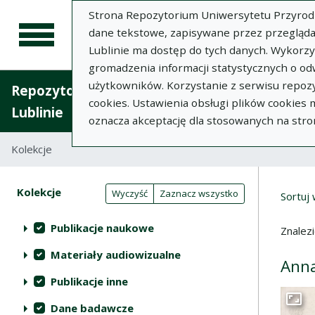
Strona Repozytorium Uniwersytetu Przyrodnic
dane tekstowe, zapisywane przez przegląda
Lublinie ma dostęp do tych danych. Wykorz
gromadzenia informacji statystycznych o od
użytkowników. Korzystanie z serwisu repozy
Repozytorium Uniwersytetu Przyrodniczego 
cookies. Ustawienia obsługi plików cookies
Lublinie
oznacza akceptację dla stosowanych na stro
Kolekcje
Lista wyników wyszukiwania
Wyni
Filtry wyszukiwania (automatyczne 
Akcje na kolekcjach
Kolekcje
(automatyczne przeładowanie treści)
Wyczyść
Zaznacz wszystko
Sortuj
Publikacje naukowe
Znalez
Materiały audiowizualne
Anna
Publikacje inne
Dane badawcze
Przej