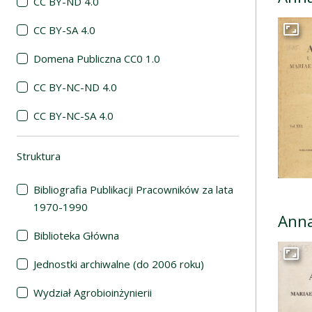
CC BY-ND 4.0
CC BY-SA 4.0
Przej
Domena Publiczna CC0 1.0
CC BY-NC-ND 4.0
CC BY-NC-SA 4.0
Struktura
(automatyczne przeładowanie treści)
Bibliografia Publikacji Pracowników za lata
1970-1990
Anna
Biblioteka Główna
Jednostki archiwalne (do 2006 roku)
Przej
Wydział Agrobioinżynierii