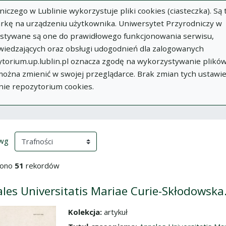
zego w Lublinie wykorzystuje pliki cookies (ciasteczka). Są 
rkę na urządzeniu użytkownika. Uniwersytet Przyrodniczy w
ystywane są one do prawidłowego funkcjonowania serwisu,
wiedzających oraz obsługi udogodnień dla zalogowanych
torium.up.lublin.pl oznacza zgodę na wykorzystywanie plikó
w
Dodaj
O
Dokumenty
In
 można zmienić w swojej przeglądarce. Brak zmian tych ustawi
publikację
Repozytorium
nie repozytorium cookies.
ki wyszukiwania
przeładowanie treści)
(automatyczne przeładowanie treści)
 wg
iono
51
rekordów
les Universitatis Mariae Curie-Skłodowska. 
Kolekcja:
artykuł
dź do zbioru