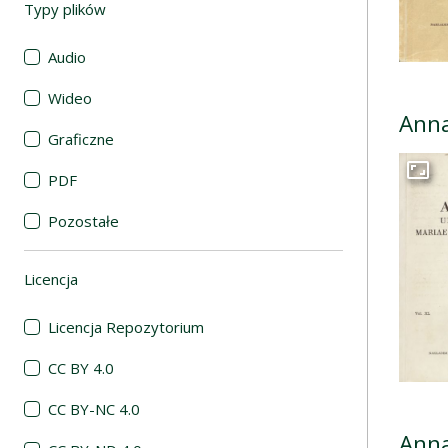
Typy plików
(automatyczne przeładowanie treści)
Audio
Wideo
Anna
Graficzne
PDF
Przej
Pozostałe
Licencja
(automatyczne przeładowanie treści)
Licencja Repozytorium
CC BY 4.0
CC BY-NC 4.0
Anna