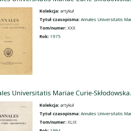
Kolekcja:
artykuł
dź do zbioru
Tytuł czasopisma:
Annales Universitatis Mar
Tom/numer:
XXX
Rok:
1975
les Universitatis Mariae Curie-Skłodowska. 
Kolekcja:
artykuł
dź do zbioru
Tytuł czasopisma:
Annales Universitatis Mar
Tom/numer:
XLIX
Rok:
1994