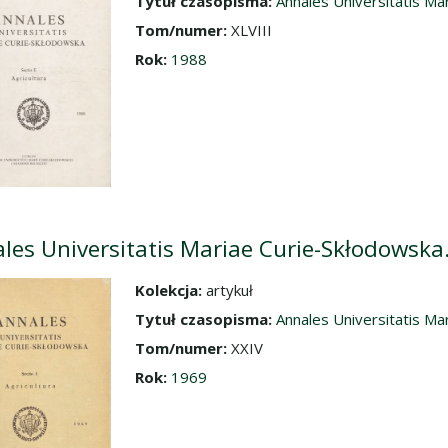
Tytuł czasopisma:
Annales Universitatis Mar
Tom/numer:
XLVIII
Rok:
1988
les Universitatis Mariae Curie-Skłodowska. 
Kolekcja:
artykuł
dź do zbioru
Tytuł czasopisma:
Annales Universitatis Mar
Tom/numer:
XXIV
Rok:
1969