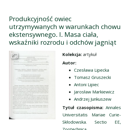
Produkcyjność owiec
utrzymywanych w warunkach chowu
ekstensywnego. I. Masa ciała,
wskaźniki rozrodu i odchów jagniąt
Kolekcja:
artykuł
Przejdź do zbioru
Autor:
Czesława Lipecka
Tomasz Gruszecki
Antoni Lipiec
Jarosław Markiewicz
Andrzej Junkuszew
Tytuł czasopisma:
Annales
Universitatis Mariae Curie-
Skłodowska. Sectio EE,
Zootechnica