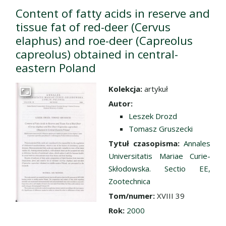
Content of fatty acids in reserve and
tissue fat of red-deer (Cervus
elaphus) and roe-deer (Capreolus
capreolus) obtained in central-
eastern Poland
Kolekcja:
artykuł
Przejdź do zbioru
Autor:
Leszek Drozd
Tomasz Gruszecki
Tytuł czasopisma:
Annales
Universitatis Mariae Curie-
Skłodowska. Sectio EE,
Zootechnica
Tom/numer:
XVIII 39
Rok:
2000