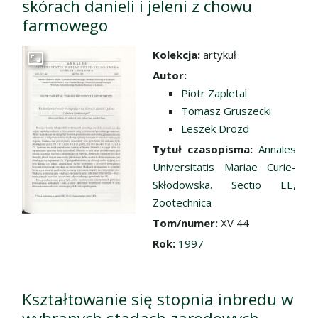
skórach danieli i jeleni z chowu
farmowego
Kolekcja:
artykuł
Przejdź do zbioru
Autor:
Piotr Zapletal
Tomasz Gruszecki
Leszek Drozd
Tytuł czasopisma:
Annales
Universitatis Mariae Curie-
Skłodowska. Sectio EE,
Zootechnica
Tom/numer:
XV 44
Rok:
1997
Kształtowanie się stopnia inbredu w