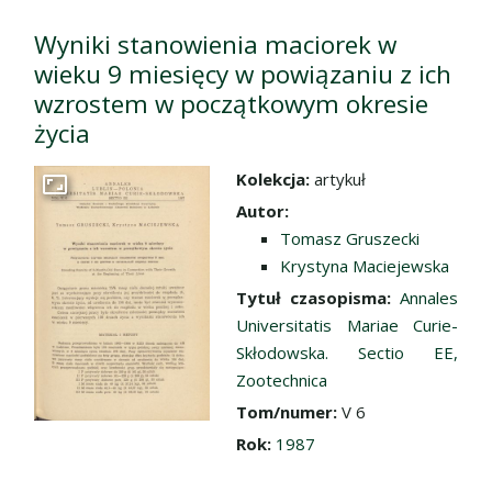
Wyniki stanowienia maciorek w
wieku 9 miesięcy w powiązaniu z ich
wzrostem w początkowym okresie
życia
Kolekcja:
artykuł
Przejdź do zbioru
Autor:
Tomasz Gruszecki
Krystyna Maciejewska
Tytuł czasopisma:
Annales
Universitatis Mariae Curie-
Skłodowska. Sectio EE,
Zootechnica
Tom/numer:
V 6
Rok:
1987