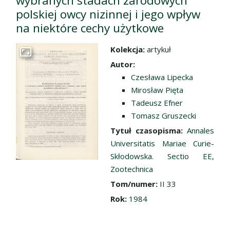
wybranych stadach zarodowych
polskiej owcy nizinnej i jego wpływ
na niektóre cechy użytkowe
Kolekcja:
artykuł
Przejdź do zbioru
Autor:
Czesława Lipecka
Mirosław Pięta
Tadeusz Efner
Tomasz Gruszecki
Tytuł czasopisma:
Annales
Universitatis Mariae Curie-
Skłodowska. Sectio EE,
Zootechnica
Tom/numer:
II 33
Rok:
1984