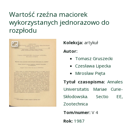
Wartość rzeźna maciorek
wykorzystanych jednorazowo do
rozpłodu
Kolekcja:
artykuł
Przejdź do zbioru
Autor:
Tomasz Gruszecki
Czesława Lipecka
Mirosław Pięta
Tytuł czasopisma:
Annales
Universitatis Mariae Curie-
Skłodowska. Sectio EE,
Zootechnica
Tom/numer:
V 4
Rok:
1987