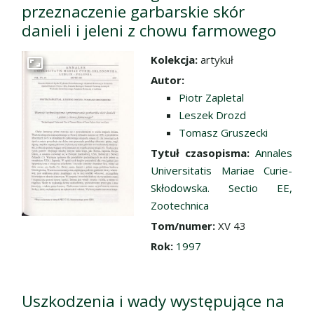
przeznaczenie garbarskie skór
danieli i jeleni z chowu farmowego
Kolekcja:
artykuł
Przejdź do zbioru
Autor:
Piotr Zapletal
Leszek Drozd
Tomasz Gruszecki
Tytuł czasopisma:
Annales
Universitatis Mariae Curie-
Skłodowska. Sectio EE,
Zootechnica
Tom/numer:
XV 43
Rok:
1997
Uszkodzenia i wady występujące na