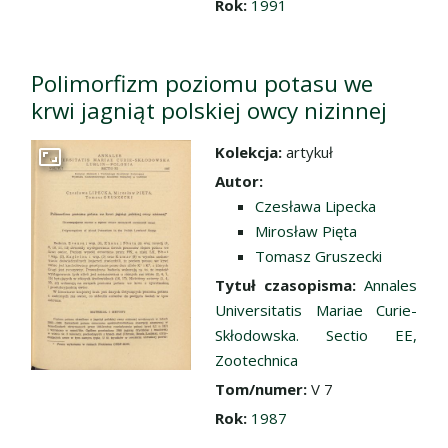
Rok:
1991
Polimorfizm poziomu potasu we
krwi jagniąt polskiej owcy nizinnej
Kolekcja:
artykuł
Przejdź do zbioru
Autor:
Czesława Lipecka
Mirosław Pięta
Tomasz Gruszecki
Tytuł czasopisma:
Annales
Universitatis Mariae Curie-
Skłodowska. Sectio EE,
Zootechnica
Tom/numer:
V 7
Rok:
1987