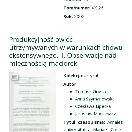
Tom/numer:
XX 26
Rok:
2002
Produkcyjność owiec
utrzymywanych w warunkach chowu
ekstensywnego. II. Obserwacje nad
mlecznością maciorek
Kolekcja:
artykuł
Przejdź do zbioru
Autor:
Tomasz Gruszecki
Anna Szymanowska
Czesława Lipecka
Jarosław Markiewicz
Tytuł czasopisma:
Annales
Universitatis Mariae Curie-