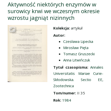
Aktywność niektórych enzymów w
surowicy krwi we wczesnym okresie
wzrostu jagniąt nizinnych
Kolekcja:
artykuł
Przejdź do zbioru
Autor:
Czesława Lipecka
Mirosław Pięta
Tomasz Gruszecki
Anna Litwińczuk
Tytuł czasopisma:
Annales
Universitatis Mariae Curie-
Skłodowska. Sectio EE,
Zootechnica
Tom/numer:
II 35
Rok:
1984