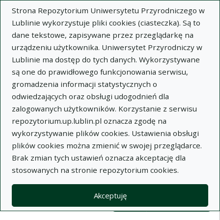
Strona Repozytorium Uniwersytetu Przyrodniczego w
Lublinie wykorzystuje pliki cookies (ciasteczka). Są to
dane tekstowe, zapisywane przez przeglądarkę na
urządzeniu użytkownika. Uniwersytet Przyrodniczy w
Lublinie ma dostęp do tych danych. Wykorzystywane
Wysz
są one do prawidłowego funkcjonowania serwisu,
gromadzenia informacji statystycznych o
Wyszukaj
odwiedzających oraz obsługi udogodnień dla
zalogowanych użytkowników. Korzystanie z serwisu
repozytorium.up.lublin.pl oznacza zgodę na
Repozytorium Uniwersytetu
wykorzystywanie plików cookies. Ustawienia obsługi
plików cookies można zmienić w swojej przeglądarce.
Przyrodniczego w Lublinie
Brak zmian tych ustawień oznacza akceptację dla
stosowanych na stronie repozytorium cookies.
Kolekcje
Lista wyników wyszukiwania
Akceptuję
Filtry wyszukiwania (automatyczne 
Akcje na kolekcjach
Kolekcje
(automatyczne przeładowanie treści)
Wyczyść
Zaznacz wszystko