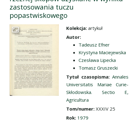
zastosowania tuczu
popastwiskowego
Kolekcja:
artykuł
Przejdź do zbioru
Autor:
Tadeusz Efner
Krystyna Maciejewska
Czesława Lipecka
Tomasz Gruszecki
Tytuł czasopisma:
Annales
Universitatis Mariae Curie-
Skłodowska. Sectio E,
Agricultura
Tom/numer:
XXXIV 25
Rok:
1979