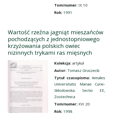
Tom/numer:
IX 10
Rok:
1991
Wartość rzeźna jagniąt mieszańców
pochodzących z jednostopniowego
krzyżowania polskich owiec
nizinnych trykami ras mięsnych
Kolekcja:
artykuł
Przejdź do zbioru
Autor:
Tomasz Gruszecki
Tytuł czasopisma:
Annales
Universitatis Mariae Curie-
Skłodowska. Sectio EE,
Zootechnica
Tom/numer:
XVI 20
Rok:
1998