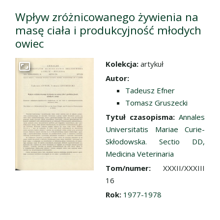
Wpływ zróżnicowanego żywienia na
masę ciała i produkcyjność młodych
owiec
Kolekcja:
artykuł
Przejdź do zbioru
Autor:
Tadeusz Efner
Tomasz Gruszecki
Tytuł czasopisma:
Annales
Universitatis Mariae Curie-
Skłodowska. Sectio DD,
Medicina Veterinaria
Tom/numer:
XXXII/XXXIII
16
Rok:
1977-1978