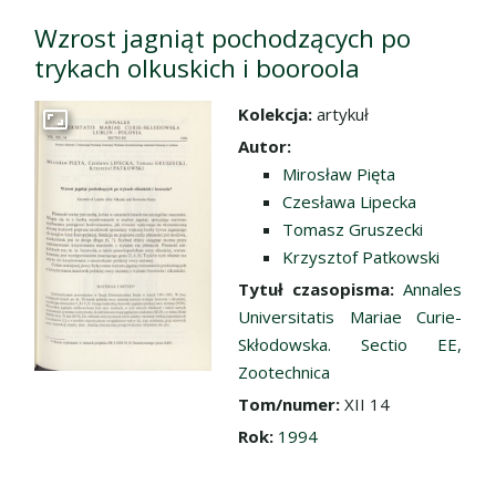
Wzrost jagniąt pochodzących po
trykach olkuskich i booroola
Kolekcja:
artykuł
Przejdź do zbioru
Autor:
Mirosław Pięta
Czesława Lipecka
Tomasz Gruszecki
Krzysztof Patkowski
Tytuł czasopisma:
Annales
Universitatis Mariae Curie-
Skłodowska. Sectio EE,
Zootechnica
Tom/numer:
XII 14
Rok:
1994