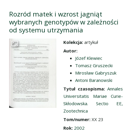
Rozród matek i wzrost jagniąt
wybranych genotypów w zależności
od systemu utrzymania
Kolekcja:
artykuł
Przejdź do zbioru
Autor:
Józef Klewiec
Tomasz Gruszecki
Mirosław Gabryszuk
Antoni Baranowski
Tytuł czasopisma:
Annales
Universitatis Mariae Curie-
Skłodowska. Sectio EE,
Zootechnica
Tom/numer:
XX 23
Rok:
2002