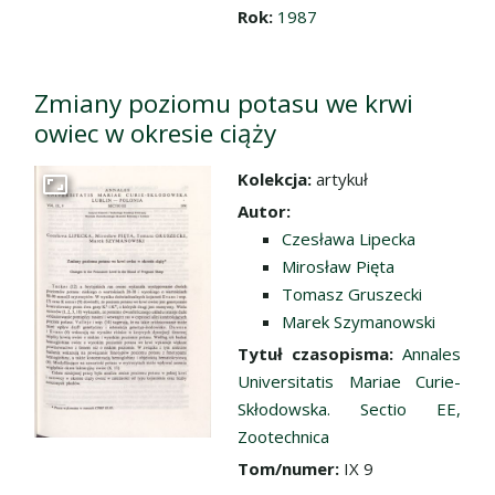
Rok:
1987
Zmiany poziomu potasu we krwi
owiec w okresie ciąży
Kolekcja:
artykuł
Przejdź do zbioru
Autor:
Czesława Lipecka
Mirosław Pięta
Tomasz Gruszecki
Marek Szymanowski
Tytuł czasopisma:
Annales
Universitatis Mariae Curie-
Skłodowska. Sectio EE,
Zootechnica
Tom/numer:
IX 9