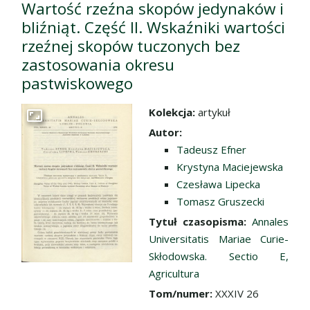
Wartość rzeźna skopów jedynaków i
bliźniąt. Część II. Wskaźniki wartości
rzeźnej skopów tuczonych bez
zastosowania okresu
pastwiskowego
Kolekcja:
artykuł
Przejdź do zbioru
Autor:
Tadeusz Efner
Krystyna Maciejewska
Czesława Lipecka
Tomasz Gruszecki
Tytuł czasopisma:
Annales
Universitatis Mariae Curie-
Skłodowska. Sectio E,
Agricultura
Tom/numer:
XXXIV 26