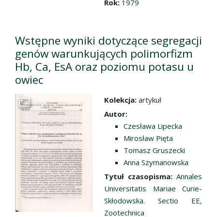
Rok:
1979
Wstępne wyniki dotyczące segregacji
genów warunkujących polimorfizm
Hb, Ca, EsA oraz poziomu potasu u
owiec
Kolekcja:
artykuł
Przejdź do zbioru
Autor:
Czesława Lipecka
Mirosław Pięta
Tomasz Gruszecki
Anna Szymanowska
Tytuł czasopisma:
Annales
Universitatis Mariae Curie-
Skłodowska. Sectio EE,
Zootechnica