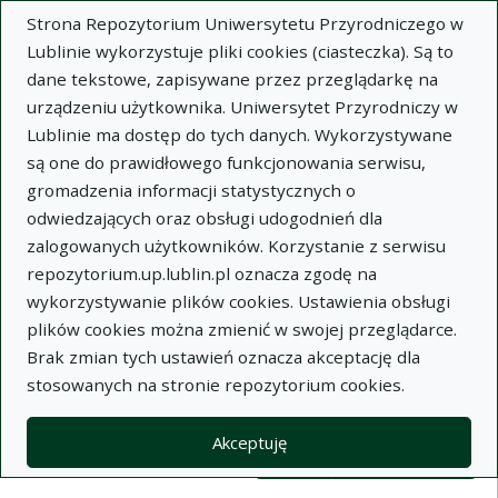
Strona Repozytorium Uniwersytetu Przyrodniczego w
Lublinie wykorzystuje pliki cookies (ciasteczka). Są to
dane tekstowe, zapisywane przez przeglądarkę na
urządzeniu użytkownika. Uniwersytet Przyrodniczy w
Lublinie ma dostęp do tych danych. Wykorzystywane
Wysz
są one do prawidłowego funkcjonowania serwisu,
gromadzenia informacji statystycznych o
Wyszukaj
odwiedzających oraz obsługi udogodnień dla
zalogowanych użytkowników. Korzystanie z serwisu
repozytorium.up.lublin.pl oznacza zgodę na
Repozytorium Uniwersytetu
wykorzystywanie plików cookies. Ustawienia obsługi
plików cookies można zmienić w swojej przeglądarce.
Przyrodniczego w Lublinie
Brak zmian tych ustawień oznacza akceptację dla
stosowanych na stronie repozytorium cookies.
Kolekcje
Lista wyników wyszukiwania
Akceptuję
Filtry wyszukiwania (automatyczne 
Akcje na kolekcjach
Kolekcje
(automatyczne przeładowanie treści)
Wyczyść
Zaznacz wszystko