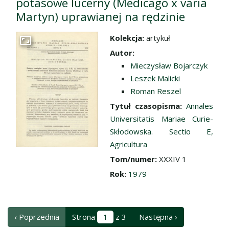
potasowe lucerny (Medicago x varia
Martyn) uprawianej na rędzinie
Kolekcja:
artykuł
Przejdź do zbioru
Autor:
Mieczysław Bojarczyk
Leszek Malicki
Roman Reszel
Tytuł czasopisma:
Annales
Universitatis Mariae Curie-
Skłodowska. Sectio E,
Agricultura
Tom/numer:
XXXIV 1
Rok:
1979
‹ Poprzednia
Strona
z 3
Następna ›