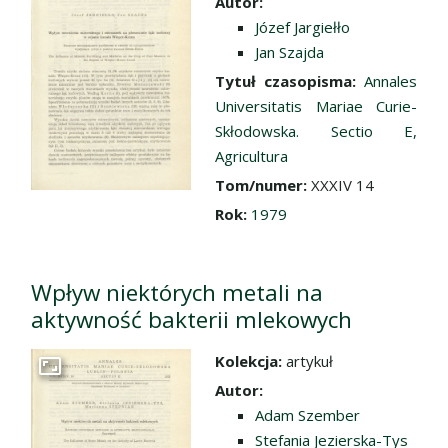
Autor:
Józef Jargiełło
Jan Szajda
Tytuł czasopisma:
Annales
Universitatis Mariae Curie-
Skłodowska. Sectio E,
Agricultura
Tom/numer:
XXXIV 14
Rok:
1979
Wpływ niektórych metali na
aktywność bakterii mlekowych
Kolekcja:
artykuł
Przejdź do zbioru
Autor:
Adam Szember
Stefania Jezierska-Tys