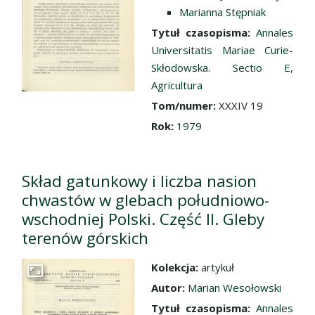
Marianna Stępniak
Tytuł czasopisma:
Annales
Universitatis Mariae Curie-
Skłodowska. Sectio E,
Agricultura
Tom/numer:
XXXIV 19
Rok:
1979
Skład gatunkowy i liczba nasion
chwastów w glebach południowo-
wschodniej Polski. Część II. Gleby
terenów górskich
Kolekcja:
artykuł
Przejdź do zbioru
Autor:
Marian Wesołowski
Tytuł czasopisma:
Annales