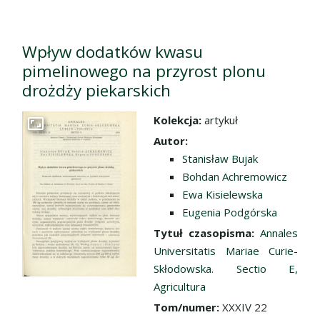
Wpływ dodatków kwasu
pimelinowego na przyrost plonu
drożdży piekarskich
Kolekcja:
artykuł
Przejdź do zbioru
Autor:
Stanisław Bujak
Bohdan Achremowicz
Ewa Kisielewska
Eugenia Podgórska
Tytuł czasopisma:
Annales
Universitatis Mariae Curie-
Skłodowska. Sectio E,
Agricultura
Tom/numer:
XXXIV 22