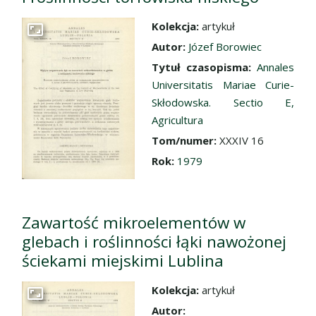
Kolekcja:
artykuł
Przejdź do zbioru
Autor:
Józef Borowiec
Tytuł czasopisma:
Annales
Universitatis Mariae Curie-
Skłodowska. Sectio E,
Agricultura
Tom/numer:
XXXIV 16
Rok:
1979
Zawartość mikroelementów w
glebach i roślinności łąki nawożonej
ściekami miejskimi Lublina
Kolekcja:
artykuł
Przejdź do zbioru
Autor: