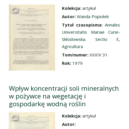
Kolekcja:
artykuł
Przejdź do zbioru
Autor:
Wanda Popiołek
Tytuł czasopisma:
Annales
Universitatis Mariae Curie-
Skłodowska. Sectio E,
Agricultura
Tom/numer:
XXXIV 31
Rok:
1979
Wpływ koncentracji soli mineralnych
w pożywce na wegetację i
gospodarkę wodną roślin
Kolekcja:
artykuł
Przejdź do zbioru
Autor: