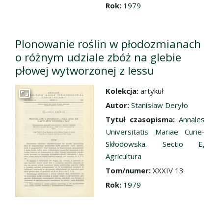
Rok:
1979
Plonowanie roślin w płodozmianach
o różnym udziale zbóż na glebie
płowej wytworzonej z lessu
Kolekcja:
artykuł
Przejdź do zbioru
Autor:
Stanisław Deryło
Tytuł czasopisma:
Annales
Universitatis Mariae Curie-
Skłodowska. Sectio E,
Agricultura
Tom/numer:
XXXIV 13
Rok:
1979