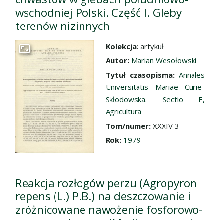
wschodniej Polski. Część I. Gleby
terenów nizinnych
Kolekcja:
artykuł
Przejdź do zbioru
Autor:
Marian Wesołowski
Tytuł czasopisma:
Annales
Universitatis Mariae Curie-
Skłodowska. Sectio E,
Agricultura
Tom/numer:
XXXIV 3
Rok:
1979
Reakcja rozłogów perzu (Agropyron
repens (L.) P.B.) na deszczowanie i
zróżnicowane nawożenie fosforowo-