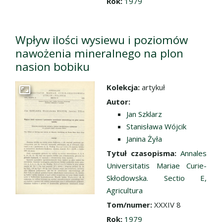
Rok:
1979
Wpływ ilości wysiewu i poziomów
nawożenia mineralnego na plon
nasion bobiku
Kolekcja:
artykuł
Przejdź do zbioru
Autor:
Jan Szklarz
Stanisława Wójcik
Janina Żyła
Tytuł czasopisma:
Annales
Universitatis Mariae Curie-
Skłodowska. Sectio E,
Agricultura
Tom/numer:
XXXIV 8
Rok:
1979