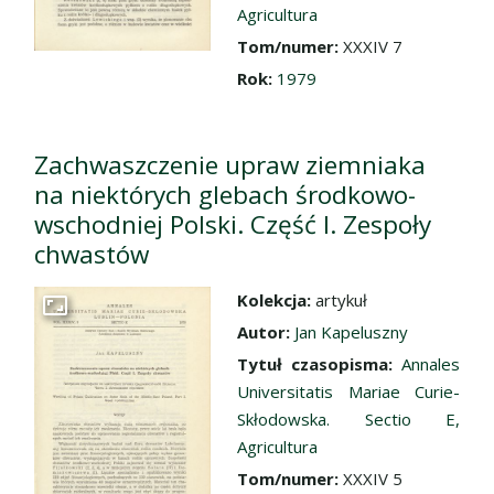
Agricultura
Tom/numer:
XXXIV 7
Rok:
1979
Zachwaszczenie upraw ziemniaka
na niektórych glebach środkowo-
wschodniej Polski. Część I. Zespoły
chwastów
Kolekcja:
artykuł
Przejdź do zbioru
Autor:
Jan Kapeluszny
Tytuł czasopisma:
Annales
Universitatis Mariae Curie-
Skłodowska. Sectio E,
Agricultura
Tom/numer:
XXXIV 5