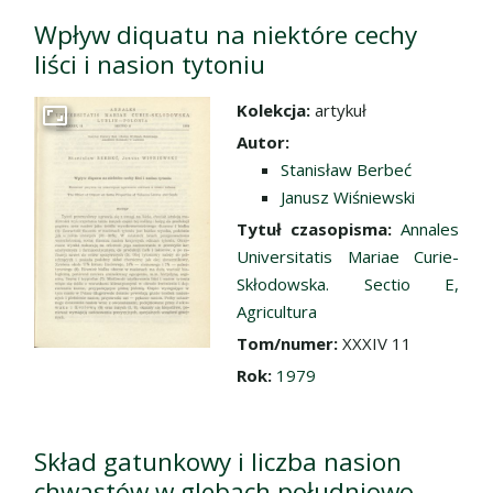
Wpływ diquatu na niektóre cechy
liści i nasion tytoniu
Kolekcja:
artykuł
Przejdź do zbioru
Autor:
Stanisław Berbeć
Janusz Wiśniewski
Tytuł czasopisma:
Annales
Universitatis Mariae Curie-
Skłodowska. Sectio E,
Agricultura
Tom/numer:
XXXIV 11
Rok:
1979
Skład gatunkowy i liczba nasion
chwastów w glebach południowo-