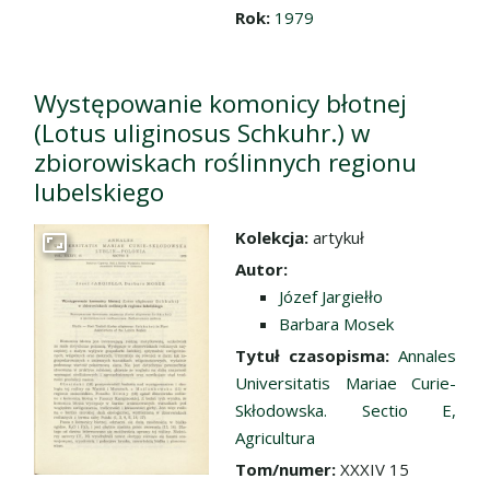
Rok:
1979
Występowanie komonicy błotnej
(Lotus uliginosus Schkuhr.) w
zbiorowiskach roślinnych regionu
lubelskiego
Kolekcja:
artykuł
Przejdź do zbioru
Autor:
Józef Jargiełło
Barbara Mosek
Tytuł czasopisma:
Annales
Universitatis Mariae Curie-
Skłodowska. Sectio E,
Agricultura
Tom/numer:
XXXIV 15