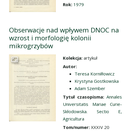
Rok:
1979
Obserwacje nad wpływem DNOC na
wzrost i morfologię kolonii
mikrogrzybów
Kolekcja:
artykuł
Przejdź do zbioru
Autor:
Teresa Korniłłowicz
Krystyna Gostkowska
Adam Szember
Tytuł czasopisma:
Annales
Universitatis Mariae Curie-
Skłodowska. Sectio E,
Agricultura
Tom/numer:
XXXIV 20