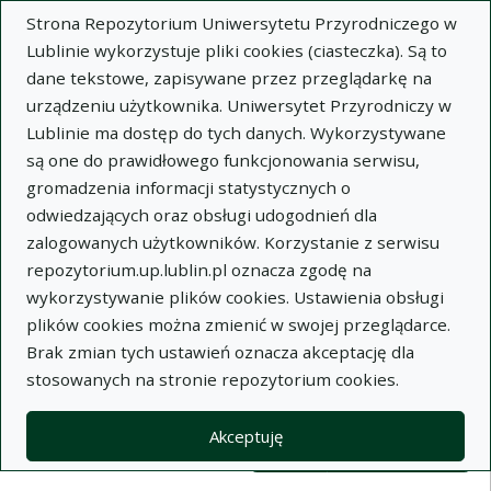
Strona Repozytorium Uniwersytetu Przyrodniczego w
Lublinie wykorzystuje pliki cookies (ciasteczka). Są to
dane tekstowe, zapisywane przez przeglądarkę na
urządzeniu użytkownika. Uniwersytet Przyrodniczy w
Lublinie ma dostęp do tych danych. Wykorzystywane
Wysz
są one do prawidłowego funkcjonowania serwisu,
gromadzenia informacji statystycznych o
Wyszukaj
odwiedzających oraz obsługi udogodnień dla
zalogowanych użytkowników. Korzystanie z serwisu
repozytorium.up.lublin.pl oznacza zgodę na
Repozytorium Uniwersytetu
wykorzystywanie plików cookies. Ustawienia obsługi
plików cookies można zmienić w swojej przeglądarce.
Przyrodniczego w Lublinie
Brak zmian tych ustawień oznacza akceptację dla
stosowanych na stronie repozytorium cookies.
Kolekcje
Widok kompaktowy wyników wy
Akceptuję
Filtry wyszukiwania (automatyczne 
Akcje na kolekcjach
Kolekcje
(automatyczne przeładowanie treści)
Wyczyść
Zaznacz wszystko