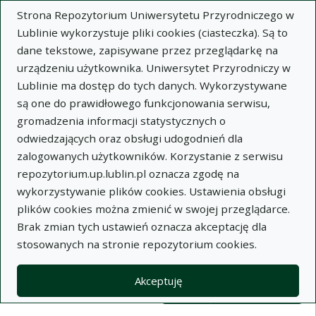
Strona Repozytorium Uniwersytetu Przyrodniczego w
Lublinie wykorzystuje pliki cookies (ciasteczka). Są to
dane tekstowe, zapisywane przez przeglądarkę na
urządzeniu użytkownika. Uniwersytet Przyrodniczy w
Lublinie ma dostęp do tych danych. Wykorzystywane
Wysz
są one do prawidłowego funkcjonowania serwisu,
gromadzenia informacji statystycznych o
Wyszukaj
odwiedzających oraz obsługi udogodnień dla
zalogowanych użytkowników. Korzystanie z serwisu
repozytorium.up.lublin.pl oznacza zgodę na
Repozytorium Uniwersytetu
wykorzystywanie plików cookies. Ustawienia obsługi
plików cookies można zmienić w swojej przeglądarce.
Przyrodniczego w Lublinie
Brak zmian tych ustawień oznacza akceptację dla
stosowanych na stronie repozytorium cookies.
Kolekcje
Lista wyników wyszukiwania
Akceptuję
Filtry wyszukiwania (automatyczne 
Akcje na kolekcjach
Kolekcje
(automatyczne przeładowanie treści)
Wyczyść
Zaznacz wszystko