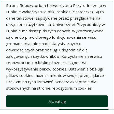
Strona Repozytorium Uniwersytetu Przyrodniczego w
Lublinie wykorzystuje pliki cookies (ciasteczka). Są to
dane tekstowe, zapisywane przez przeglądarkę na
urządzeniu użytkownika. Uniwersytet Przyrodniczy w
Lublinie ma dostęp do tych danych. Wykorzystywane
Wysz
są one do prawidłowego funkcjonowania serwisu,
gromadzenia informacji statystycznych o
Wyszukaj
odwiedzających oraz obsługi udogodnień dla
zalogowanych użytkowników. Korzystanie z serwisu
repozytorium.up.lublin.pl oznacza zgodę na
Repozytorium Uniwersytetu
wykorzystywanie plików cookies. Ustawienia obsługi
plików cookies można zmienić w swojej przeglądarce.
Przyrodniczego w Lublinie
Brak zmian tych ustawień oznacza akceptację dla
stosowanych na stronie repozytorium cookies.
Kolekcje
Lista wyników wyszukiwania
Akceptuję
Filtry wyszukiwania (automatyczne 
Akcje na kolekcjach
Kolekcje
(automatyczne przeładowanie treści)
Wyczyść
Zaznacz wszystko