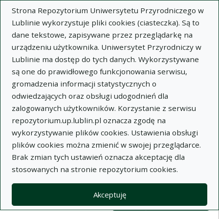
Strona Repozytorium Uniwersytetu Przyrodniczego w
Lublinie wykorzystuje pliki cookies (ciasteczka). Są to
dane tekstowe, zapisywane przez przeglądarkę na
urządzeniu użytkownika. Uniwersytet Przyrodniczy w
Lublinie ma dostęp do tych danych. Wykorzystywane
Wysz
są one do prawidłowego funkcjonowania serwisu,
gromadzenia informacji statystycznych o
Wyszukaj
odwiedzających oraz obsługi udogodnień dla
zalogowanych użytkowników. Korzystanie z serwisu
repozytorium.up.lublin.pl oznacza zgodę na
Repozytorium Uniwersytetu
wykorzystywanie plików cookies. Ustawienia obsługi
plików cookies można zmienić w swojej przeglądarce.
Przyrodniczego w Lublinie
Brak zmian tych ustawień oznacza akceptację dla
stosowanych na stronie repozytorium cookies.
Kolekcje
Lista wyników wyszukiwania
Akceptuję
Filtry wyszukiwania (automatyczne 
Akcje na kolekcjach
Kolekcje
(automatyczne przeładowanie treści)
Wyczyść
Zaznacz wszystko