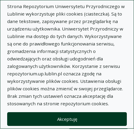
Strona Repozytorium Uniwersytetu Przyrodniczego w
Lublinie wykorzystuje pliki cookies (ciasteczka). Są to
dane tekstowe, zapisywane przez przeglądarkę na
urządzeniu użytkownika. Uniwersytet Przyrodniczy w
Lublinie ma dostęp do tych danych. Wykorzystywane
Wysz
są one do prawidłowego funkcjonowania serwisu,
gromadzenia informacji statystycznych o
Wyszukaj
odwiedzających oraz obsługi udogodnień dla
zalogowanych użytkowników. Korzystanie z serwisu
repozytorium.up.lublin.pl oznacza zgodę na
Repozytorium Uniwersytetu
wykorzystywanie plików cookies. Ustawienia obsługi
plików cookies można zmienić w swojej przeglądarce.
Przyrodniczego w Lublinie
Brak zmian tych ustawień oznacza akceptację dla
stosowanych na stronie repozytorium cookies.
Kolekcje
Lista wyników wyszukiwania
Akceptuję
Filtry wyszukiwania (automatyczne 
Akcje na kolekcjach
Kolekcje
(automatyczne przeładowanie treści)
Wyczyść
Zaznacz wszystko