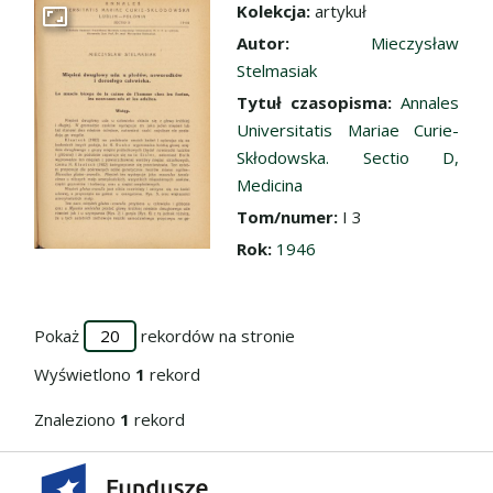
Kolekcja:
artykuł
Przejdź do zbioru
Autor:
Mieczysław
Stelmasiak
Tytuł czasopisma:
Annales
Universitatis Mariae Curie-
Skłodowska. Sectio D,
Medicina
Tom/numer:
I 3
Rok:
1946
Pokaż
rekordów na stronie
Wyświetlono
1
rekord
Znaleziono
1
rekord