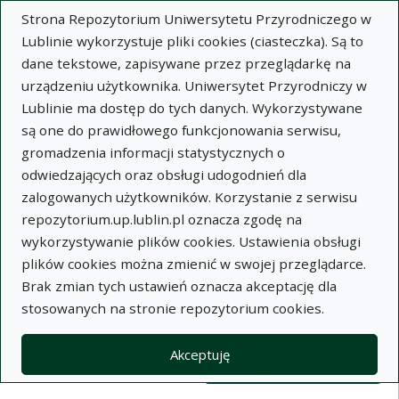
Strona Repozytorium Uniwersytetu Przyrodniczego w
Lublinie wykorzystuje pliki cookies (ciasteczka). Są to
dane tekstowe, zapisywane przez przeglądarkę na
urządzeniu użytkownika. Uniwersytet Przyrodniczy w
Lublinie ma dostęp do tych danych. Wykorzystywane
Wysz
są one do prawidłowego funkcjonowania serwisu,
gromadzenia informacji statystycznych o
Wyszukaj
odwiedzających oraz obsługi udogodnień dla
zalogowanych użytkowników. Korzystanie z serwisu
repozytorium.up.lublin.pl oznacza zgodę na
Repozytorium Uniwersytetu
wykorzystywanie plików cookies. Ustawienia obsługi
plików cookies można zmienić w swojej przeglądarce.
Przyrodniczego w Lublinie
Brak zmian tych ustawień oznacza akceptację dla
stosowanych na stronie repozytorium cookies.
Kolekcje
Lista wyników wyszukiwania
Akceptuję
Filtry wyszukiwania (automatyczne 
Akcje na kolekcjach
Kolekcje
(automatyczne przeładowanie treści)
Wyczyść
Zaznacz wszystko