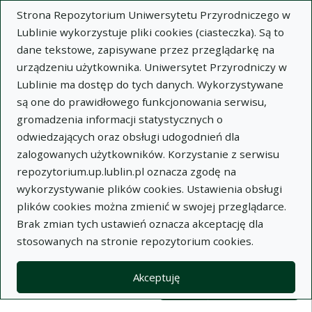
Strona Repozytorium Uniwersytetu Przyrodniczego w
Lublinie wykorzystuje pliki cookies (ciasteczka). Są to
dane tekstowe, zapisywane przez przeglądarkę na
urządzeniu użytkownika. Uniwersytet Przyrodniczy w
Lublinie ma dostęp do tych danych. Wykorzystywane
Wysz
są one do prawidłowego funkcjonowania serwisu,
gromadzenia informacji statystycznych o
Wyszukaj
odwiedzających oraz obsługi udogodnień dla
zalogowanych użytkowników. Korzystanie z serwisu
repozytorium.up.lublin.pl oznacza zgodę na
Repozytorium Uniwersytetu
wykorzystywanie plików cookies. Ustawienia obsługi
plików cookies można zmienić w swojej przeglądarce.
Przyrodniczego w Lublinie
Brak zmian tych ustawień oznacza akceptację dla
stosowanych na stronie repozytorium cookies.
Kolekcje
Lista wyników wyszukiwania
Akceptuję
Filtry wyszukiwania (automatyczne 
Akcje na kolekcjach
Kolekcje
(automatyczne przeładowanie treści)
Wyczyść
Zaznacz wszystko