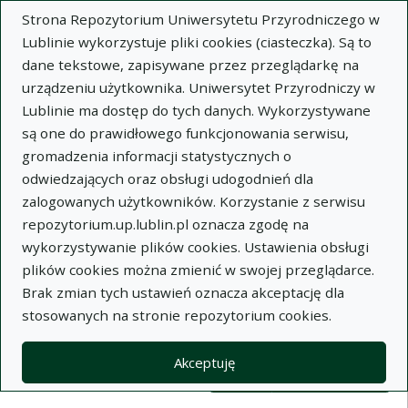
Strona Repozytorium Uniwersytetu Przyrodniczego w
Lublinie wykorzystuje pliki cookies (ciasteczka). Są to
dane tekstowe, zapisywane przez przeglądarkę na
urządzeniu użytkownika. Uniwersytet Przyrodniczy w
Lublinie ma dostęp do tych danych. Wykorzystywane
Wysz
są one do prawidłowego funkcjonowania serwisu,
gromadzenia informacji statystycznych o
Wyszukaj
odwiedzających oraz obsługi udogodnień dla
zalogowanych użytkowników. Korzystanie z serwisu
repozytorium.up.lublin.pl oznacza zgodę na
Repozytorium Uniwersytetu
wykorzystywanie plików cookies. Ustawienia obsługi
plików cookies można zmienić w swojej przeglądarce.
Przyrodniczego w Lublinie
Brak zmian tych ustawień oznacza akceptację dla
stosowanych na stronie repozytorium cookies.
Kolekcje
Lista wyników wyszukiwania
Akceptuję
Filtry wyszukiwania (automatyczne 
Akcje na kolekcjach
Kolekcje
(automatyczne przeładowanie treści)
Wyczyść
Zaznacz wszystko