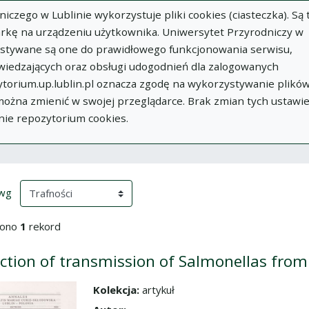
zego w Lublinie wykorzystuje pliki cookies (ciasteczka). Są 
rkę na urządzeniu użytkownika. Uniwersytet Przyrodniczy w
ystywane są one do prawidłowego funkcjonowania serwisu,
wiedzających oraz obsługi udogodnień dla zalogowanych
torium.up.lublin.pl oznacza zgodę na wykorzystywanie plikó
w
Dodaj
O
Dokumenty
In
 można zmienić w swojej przeglądarce. Brak zmian tych ustawi
publikację
Repozytorium
nie repozytorium cookies.
ki wyszukiwania
przeładowanie treści)
(automatyczne przeładowanie treści)
 wg
iono
1
rekord
ction of transmission of Salmonellas from
Kolekcja:
artykuł
dź do zbioru