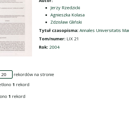
Autor:
Jerzy Rzedzicki
Agnieszka Kolasa
Zdzisław Gliński
Tytuł czasopisma:
Annales Universitatis Ma
Tom/numer:
LIX 21
Rok:
2004
rekordów na stronie
etlono
1
rekord
iono
1
rekord