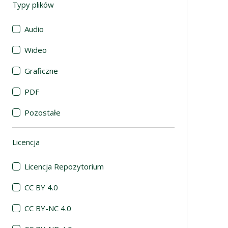
Typy plików
(automatyczne przeładowanie treści)
Audio
Wideo
Graficzne
PDF
Pozostałe
Licencja
(automatyczne przeładowanie treści)
Licencja Repozytorium
CC BY 4.0
CC BY-NC 4.0