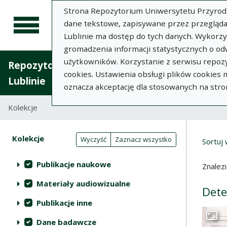
Strona Repozytorium Uniwersytetu Przyrodnic
dane tekstowe, zapisywane przez przegląda
Lublinie ma dostęp do tych danych. Wykorz
gromadzenia informacji statystycznych o od
użytkowników. Korzystanie z serwisu repozy
Repozytorium Uniwersytetu Przyrodniczego 
cookies. Ustawienia obsługi plików cookies
Lublinie
oznacza akceptację dla stosowanych na stro
Kolekcje
Lista wyników wyszukiwania
Wyni
Filtry wyszukiwania (automatyczne 
Akcje na kolekcjach
Kolekcje
(automatyczne przeładowanie treści)
Wyczyść
Zaznacz wszystko
Sortuj
Publikacje naukowe
Znalez
Materiały audiowizualne
Dete
Publikacje inne
Dane badawcze
Przej