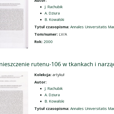
Autor:
J. Rachubik
A. Dziura
B. Kowalski
Tytuł czasopisma:
Annales Universitatis Ma
Tom/numer:
LV/A
Rok:
2000
ieszczenie rutenu-106 w tkankach i narzą
Kolekcja:
artykuł
dź do zbioru
Autor:
J. Rachubik
A. Dziura
B. Kowalski
Tytuł czasopisma:
Annales Universitatis Ma