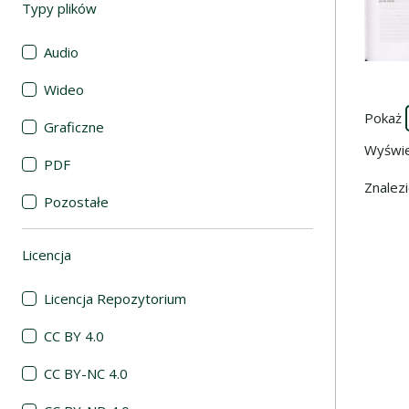
Typy plików
(automatyczne przeładowanie treści)
Audio
Wideo
Pokaż
Graficzne
Wyświ
PDF
Znalez
Pozostałe
Licencja
(automatyczne przeładowanie treści)
Licencja Repozytorium
CC BY 4.0
CC BY-NC 4.0