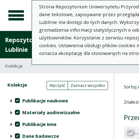
Strona Repozytorium Uniwersytetu Przyrodnic
dane tekstowe, zapisywane przez przegląda
Lublinie ma dostęp do tych danych. Wykorz
gromadzenia informacji statystycznych o od
użytkowników. Korzystanie z serwisu repozy
Repozytorium Uniwersytetu Przyrodniczego 
cookies. Ustawienia obsługi plików cookies
Lublinie
oznacza akceptację dla stosowanych na stro
Kolekcje
Lista wyników wyszukiwania
Wyni
Filtry wyszukiwania (automatyczne 
Akcje na kolekcjach
Kolekcje
(automatyczne przeładowanie treści)
Wyczyść
Zaznacz wszystko
Sortuj
Publikacje naukowe
Znalez
Materiały audiowizualne
Prze
Publikacje inne
Dane badawcze
Przej