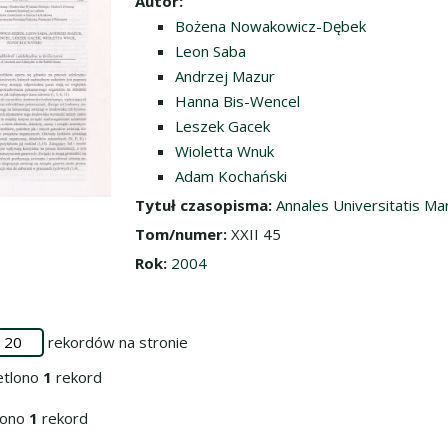
Autor:
Bożena Nowakowicz-Dębek
Leon Saba
Andrzej Mazur
Hanna Bis-Wencel
Leszek Gacek
Wioletta Wnuk
Adam Kochański
Tytuł czasopisma:
Annales Universitatis Ma
Tom/numer:
XXII 45
Rok:
2004
rekordów na stronie
etlono
1
rekord
iono
1
rekord