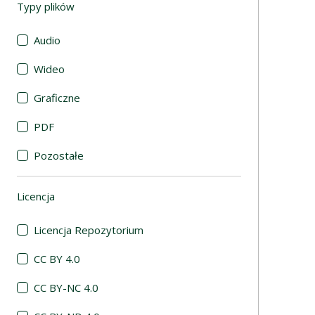
Typy plików
(automatyczne przeładowanie treści)
Audio
Wideo
Graficzne
PDF
Pozostałe
Licencja
(automatyczne przeładowanie treści)
Licencja Repozytorium
CC BY 4.0
CC BY-NC 4.0