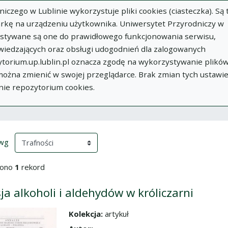
zego w Lublinie wykorzystuje pliki cookies (ciasteczka). Są 
rkę na urządzeniu użytkownika. Uniwersytet Przyrodniczy w
ystywane są one do prawidłowego funkcjonowania serwisu,
wiedzających oraz obsługi udogodnień dla zalogowanych
torium.up.lublin.pl oznacza zgodę na wykorzystywanie plikó
w
Dodaj
O
Dokumenty
In
 można zmienić w swojej przeglądarce. Brak zmian tych ustawi
publikację
Repozytorium
nie repozytorium cookies.
ki wyszukiwania
przeładowanie treści)
(automatyczne przeładowanie treści)
 wg
iono
1
rekord
ja alkoholi i aldehydów w króliczarni
Kolekcja:
artykuł
dź do zbioru