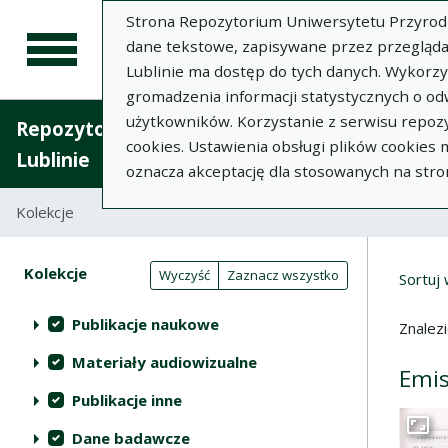
Strona Repozytorium Uniwersytetu Przyrodnic
dane tekstowe, zapisywane przez przegląda
Lublinie ma dostęp do tych danych. Wykorz
gromadzenia informacji statystycznych o od
użytkowników. Korzystanie z serwisu repozy
Repozytorium Uniwersytetu Przyrodniczego 
cookies. Ustawienia obsługi plików cookies
Lublinie
oznacza akceptację dla stosowanych na stro
Kolekcje
Lista wyników wyszukiwania
Wyni
Filtry wyszukiwania (automatyczne 
Akcje na kolekcjach
Kolekcje
(automatyczne przeładowanie treści)
Wyczyść
Zaznacz wszystko
Sortuj
Publikacje naukowe
Znalez
Materiały audiowizualne
Emis
Publikacje inne
Dane badawcze
Przej