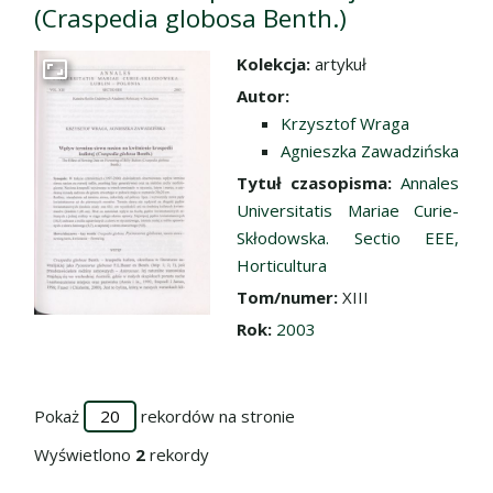
(Craspedia globosa Benth.)
Kolekcja:
artykuł
Przejdź do zbioru
Autor:
Krzysztof Wraga
Agnieszka Zawadzińska
Tytuł czasopisma:
Annales
Universitatis Mariae Curie-
Skłodowska. Sectio EEE,
Horticultura
Tom/numer:
XIII
Rok:
2003
Pokaż
rekordów na stronie
Wyświetlono
2
rekordy