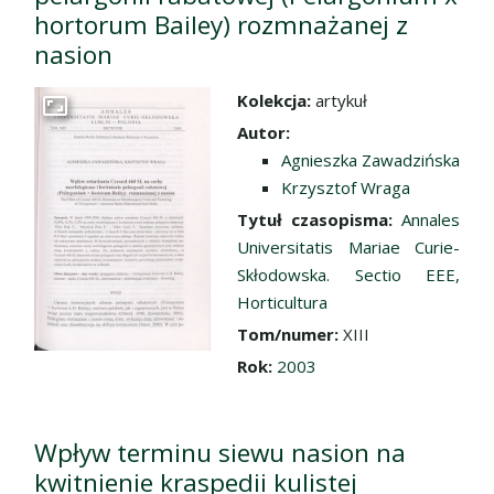
hortorum Bailey) rozmnażanej z
nasion
Kolekcja:
artykuł
Przejdź do zbioru
Autor:
Agnieszka Zawadzińska
Krzysztof Wraga
Tytuł czasopisma:
Annales
Universitatis Mariae Curie-
Skłodowska. Sectio EEE,
Horticultura
Tom/numer:
XIII
Rok:
2003
Wpływ terminu siewu nasion na
kwitnienie kraspedii kulistej