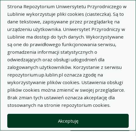
Strona Repozytorium Uniwersytetu Przyrodniczego w
Lublinie wykorzystuje pliki cookies (ciasteczka). Są to
dane tekstowe, zapisywane przez przeglądarkę na
urządzeniu użytkownika. Uniwersytet Przyrodniczy w
Lublinie ma dostęp do tych danych. Wykorzystywane
Wysz
są one do prawidłowego funkcjonowania serwisu,
gromadzenia informacji statystycznych o
Wyszukaj
odwiedzających oraz obsługi udogodnień dla
zalogowanych użytkowników. Korzystanie z serwisu
repozytorium.up.lublin.pl oznacza zgodę na
Repozytorium Uniwersytetu
wykorzystywanie plików cookies. Ustawienia obsługi
plików cookies można zmienić w swojej przeglądarce.
Przyrodniczego w Lublinie
Brak zmian tych ustawień oznacza akceptację dla
stosowanych na stronie repozytorium cookies.
Kolekcje
Lista wyników wyszukiwania
Akceptuję
Filtry wyszukiwania (automatyczne 
Akcje na kolekcjach
Kolekcje
(automatyczne przeładowanie treści)
Wyczyść
Zaznacz wszystko