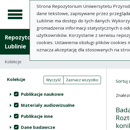
Strona Repozytorium Uniwersytetu Przyrodnic
dane tekstowe, zapisywane przez przegląda
Lublinie ma dostęp do tych danych. Wykorz
gromadzenia informacji statystycznych o od
użytkowników. Korzystanie z serwisu repozy
Repozytorium Uniwersytetu Przyrodniczego 
cookies. Ustawienia obsługi plików cookies
Lublinie
oznacza akceptację dla stosowanych na stro
Kolekcje
Lista wyników wyszukiwania
Wyni
Filtry wyszukiwania (automatyczne 
Akcje na kolekcjach
Kolekcje
(automatyczne przeładowanie treści)
Wyczyść
Zaznacz wszystko
Sortuj
Publikacje naukowe
Znalez
Materiały audiowizualne
Bada
Publikacje inne
Rozt
koni
Dane badawcze