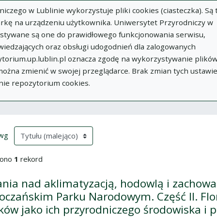
zego w Lublinie wykorzystuje pliki cookies (ciasteczka). Są 
rkę na urządzeniu użytkownika. Uniwersytet Przyrodniczy w
ystywane są one do prawidłowego funkcjonowania serwisu,
wiedzających oraz obsługi udogodnień dla zalogowanych
torium.up.lublin.pl oznacza zgodę na wykorzystywanie plikó
w
Dodaj
O
Dokumenty
In
 można zmienić w swojej przeglądarce. Brak zmian tych ustawi
publikację
Repozytorium
nie repozytorium cookies.
ki wyszukiwania
przeładowanie treści)
(automatyczne przeładowanie treści)
 wg
iono
1
rekord
nia nad aklimatyzacją, hodowlą i zachowa
oczańskim Parku Narodowym. Część II. Flor
ków jako ich przyrodniczego środowiska i 