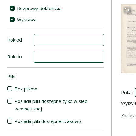
Rozprawy doktorskie
Przej
Wystawa
Rok od
Rok do
Pliki
(automatyczne przeładowanie treści)
Bez plików
Pokaż
Posiada pliki dostępne tylko w sieci
Wyświ
wewnętrznej
Znalez
Posiada pliki dostępne czasowo