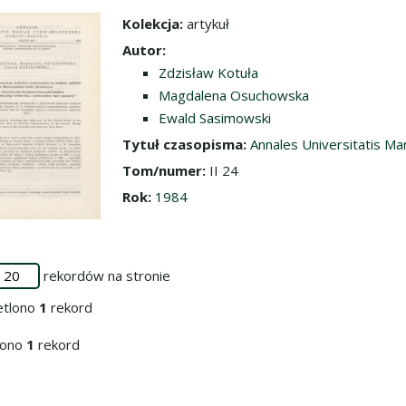
Kolekcja:
artykuł
dź do zbioru
Autor:
Zdzisław Kotuła
Magdalena Osuchowska
Ewald Sasimowski
Tytuł czasopisma:
Annales Universitatis Ma
Tom/numer:
II 24
Rok:
1984
rekordów na stronie
etlono
1
rekord
iono
1
rekord