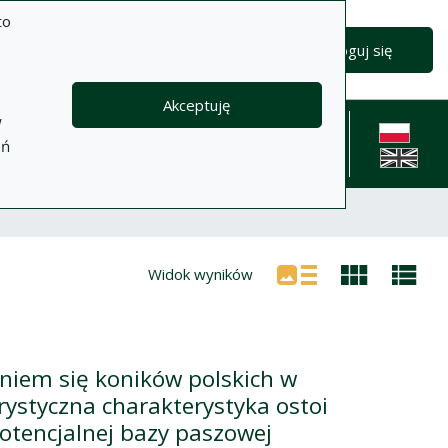
to
Wyszukiwanie zaawansowane
Wyszukaj
Zaloguj się
Akceptuję
w
formacje
Pomoc
Polityka
Kontakt
eń
prywatności
English l
Widok wyników
niem się koników polskich w
ystyczna charakterystyka ostoi
potencjalnej bazy paszowej