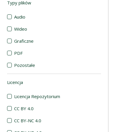
Typy plików
(automatyczne przeładowanie treści)
Audio
Wideo
Graficzne
PDF
Pozostałe
Licencja
(automatyczne przeładowanie treści)
Licencja Repozytorium
CC BY 4.0
CC BY-NC 4.0