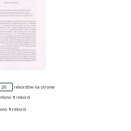
o zbioru
rekordów na stronie
etlono
1
rekord
iono
1
rekord