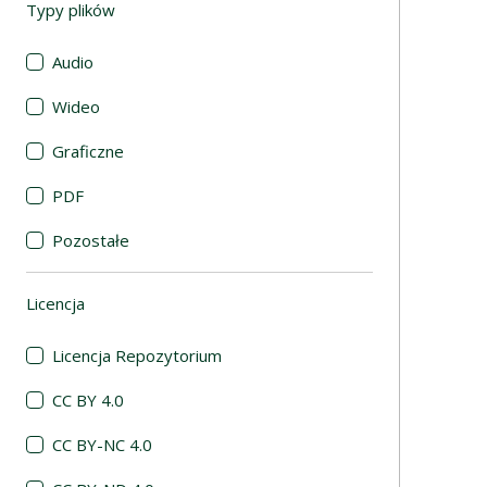
Typy plików
(automatyczne przeładowanie treści)
Audio
Wideo
Graficzne
PDF
Pozostałe
Licencja
(automatyczne przeładowanie treści)
Licencja Repozytorium
CC BY 4.0
CC BY-NC 4.0