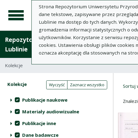
Strona Repozytorium Uniwersytetu Przyrodnic
dane tekstowe, zapisywane przez przegląda
Lublinie ma dostęp do tych danych. Wykorz
gromadzenia informacji statystycznych o od
użytkowników. Korzystanie z serwisu repozy
Repozytorium Uniwersytetu Przyrodniczego 
cookies. Ustawienia obsługi plików cookies
Lublinie
oznacza akceptację dla stosowanych na stro
Kolekcje
Widok kompaktowy wyników wy
Wyni
Filtry wyszukiwania (automatyczne 
Akcje na kolekcjach
Kolekcje
(automatyczne przeładowanie treści)
Wyczyść
Zaznacz wszystko
Sortuj
Publikacje naukowe
Znalez
Materiały audiowizualne
Publikacje inne
Dane badawcze