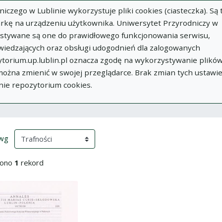
zego w Lublinie wykorzystuje pliki cookies (ciasteczka). Są 
rkę na urządzeniu użytkownika. Uniwersytet Przyrodniczy w
ystywane są one do prawidłowego funkcjonowania serwisu,
wiedzających oraz obsługi udogodnień dla zalogowanych
torium.up.lublin.pl oznacza zgodę na wykorzystywanie plikó
w
Dodaj
O
Dokumenty
In
 można zmienić w swojej przeglądarce. Brak zmian tych ustawi
publikację
Repozytorium
nie repozytorium cookies.
szukiwania
ki wyszukiwania
przeładowanie treści)
(automatyczne przeładowanie treści)
 wg
iono
1
rekord