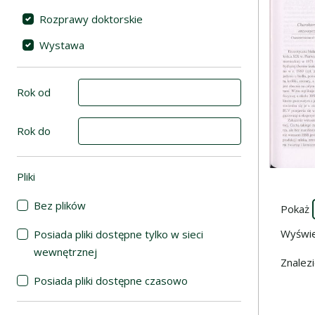
Rozprawy doktorskie
Wystawa
Rok od
Rok do
Pliki
(automatyczne przeładowanie treści)
Przejdź d
Bez plików
Pokaż
Wyświ
Posiada pliki dostępne tylko w sieci
wewnętrznej
Znalez
Posiada pliki dostępne czasowo