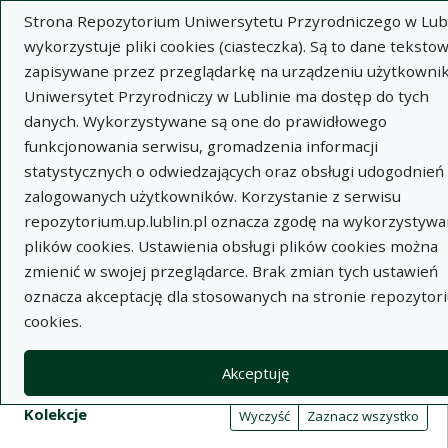
Strona Repozytorium Uniwersytetu Przyrodniczego w Lubl
wykorzystuje pliki cookies (ciasteczka). Są to dane tekstow
zapisywane przez przeglądarkę na urządzeniu użytkownik
Uniwersytet Przyrodniczy w Lublinie ma dostęp do tych
danych. Wykorzystywane są one do prawidłowego
Wysz
funkcjonowania serwisu, gromadzenia informacji
statystycznych o odwiedzających oraz obsługi udogodnień 
Wyszukaj
zalogowanych użytkowników. Korzystanie z serwisu
repozytorium.up.lublin.pl oznacza zgodę na wykorzystywa
plików cookies. Ustawienia obsługi plików cookies można
Repozytorium Uniwersytetu
zmienić w swojej przeglądarce. Brak zmian tych ustawień
oznacza akceptację dla stosowanych na stronie repozytor
Przyrodniczego w Lublinie
cookies.
Kolekcje
Akceptuję
Tabela wyników wyszukiwania
Filtry wyszukiwania (automatyczne 
Akcje na kolekcjach
Kolekcje
(automatyczne przeładowanie treści)
Wyczyść
Zaznacz wszystko