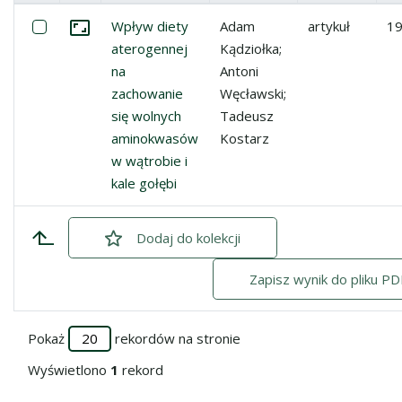
Miniatura
Lista pozycji
Zaznacz: Wpływ diety aterogennej na zachowanie się wo
Wpływ diety
Adam
artykuł
1
Przejdź do zbioru
aterogennej
Kądziołka;
na
Antoni
zachowanie
Węcławski;
się wolnych
Tadeusz
aminokwasów
Kostarz
w wątrobie i
kale gołębi
Dodaj
zaznaczone
do kolekcji
Zapisz wynik do pliku PD
Pokaż
rekordów na stronie
Wyświetlono
1
rekord