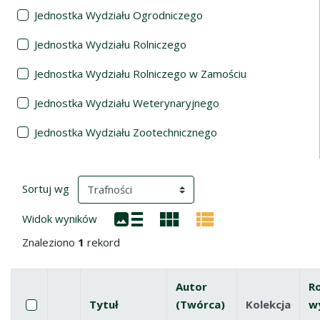
Jednostka Wydziału Ogrodniczego
Jednostka Wydziału Rolniczego
Jednostka Wydziału Rolniczego w Zamościu
Jednostka Wydziału Weterynaryjnego
Jednostka Wydziału Zootechnicznego
Wyniki wyszukiwania
(automatyczne przeładowanie treści)
Sortuj wg
Widok wyników
Znaleziono
1
rekord
Autor
R
Pole wyboru
Zaznacz wszystkie pozycje
Tytuł
(Twórca)
Kolekcja
w