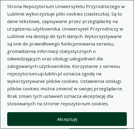
Strona Repozytorium Uniwersytetu Przyrodniczego w
Lublinie wykorzystuje pliki cookies (ciasteczka). Są to
dane tekstowe, zapisywane przez przeglądarkę na
urządzeniu użytkownika. Uniwersytet Przyrodniczy w
Lublinie ma dostęp do tych danych. Wykorzystywane
Wysz
są one do prawidłowego funkcjonowania serwisu,
gromadzenia informacji statystycznych o
Wyszukaj
odwiedzających oraz obsługi udogodnień dla
zalogowanych użytkowników. Korzystanie z serwisu
repozytorium.up.lublin.pl oznacza zgodę na
Repozytorium Uniwersytetu
wykorzystywanie plików cookies. Ustawienia obsługi
plików cookies można zmienić w swojej przeglądarce.
Przyrodniczego w Lublinie
Brak zmian tych ustawień oznacza akceptację dla
stosowanych na stronie repozytorium cookies.
Kolekcje
Widok kompaktowy wyników wy
Akceptuję
Filtry wyszukiwania (automatyczne 
Akcje na kolekcjach
Kolekcje
(automatyczne przeładowanie treści)
Wyczyść
Zaznacz wszystko