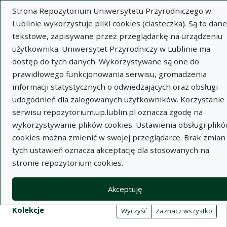
Strona Repozytorium Uniwersytetu Przyrodniczego w
Lublinie wykorzystuje pliki cookies (ciasteczka). Są to dane
tekstowe, zapisywane przez przeglądarkę na urządzeniu
użytkownika. Uniwersytet Przyrodniczy w Lublinie ma
dostęp do tych danych. Wykorzystywane są one do
Wysz
prawidłowego funkcjonowania serwisu, gromadzenia
informacji statystycznych o odwiedzających oraz obsługi
Wyszukaj
udogodnień dla zalogowanych użytkowników. Korzystanie 
serwisu repozytorium.up.lublin.pl oznacza zgodę na
wykorzystywanie plików cookies. Ustawienia obsługi plik
Repozytorium Uniwersytetu
cookies można zmienić w swojej przeglądarce. Brak zmian
tych ustawień oznacza akceptację dla stosowanych na
Przyrodniczego w Lublinie
stronie repozytorium cookies.
Kolekcje
Akceptuję
Tabela wyników wyszukiwania
Filtry wyszukiwania (automatyczne 
Akcje na kolekcjach
Kolekcje
(automatyczne przeładowanie treści)
Wyczyść
Zaznacz wszystko