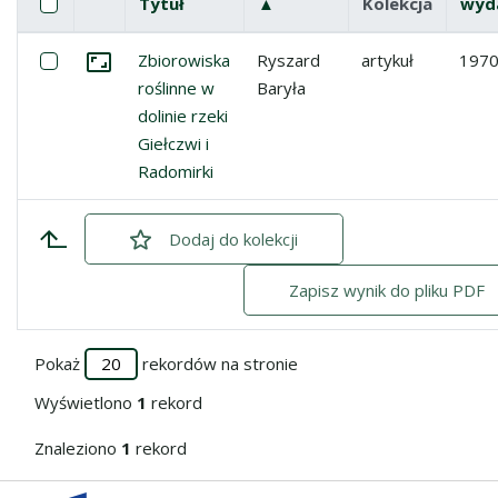
Pole wyboru
Zaznacz wszystkie pozycje
Tytuł
▲
(rosnąco)
Kolekcja
wyd
Miniatura
Lista pozycji
Zaznacz: Zbiorowiska roślinne w dolinie rzeki Giełczwi i 
Zbiorowiska
Ryszard
artykuł
197
Przejdź do zbioru
roślinne w
Baryła
dolinie rzeki
Giełczwi i
Radomirki
Dodaj
zaznaczone
do kolekcji
Zapisz wynik do pliku PDF
Pokaż
rekordów na stronie
Wyświetlono
1
rekord
Znaleziono
1
rekord