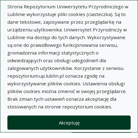
Strona Repozytorium Uniwersytetu Przyrodniczego w
Lublinie wykorzystuje pliki cookies (ciasteczka). Są to
dane tekstowe, zapisywane przez przeglądarkę na
urządzeniu użytkownika. Uniwersytet Przyrodniczy w
Lublinie ma dostęp do tych danych. Wykorzystywane
Wysz
są one do prawidłowego funkcjonowania serwisu,
gromadzenia informacji statystycznych o
Wyszukaj
odwiedzających oraz obsługi udogodnień dla
zalogowanych użytkowników. Korzystanie z serwisu
repozytorium.up.lublin.pl oznacza zgodę na
Repozytorium Uniwersytetu
wykorzystywanie plików cookies. Ustawienia obsługi
plików cookies można zmienić w swojej przeglądarce.
Przyrodniczego w Lublinie
Brak zmian tych ustawień oznacza akceptację dla
stosowanych na stronie repozytorium cookies.
Kolekcje
Widok kompaktowy wyników wy
Akceptuję
Filtry wyszukiwania (automatyczne 
Akcje na kolekcjach
Kolekcje
(automatyczne przeładowanie treści)
Wyczyść
Zaznacz wszystko