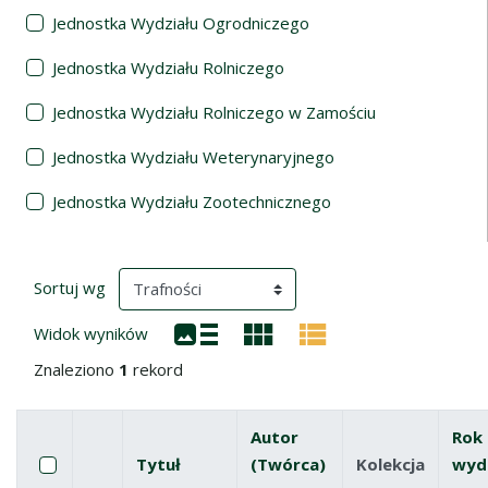
Jednostka Wydziału Ogrodniczego
Jednostka Wydziału Rolniczego
Jednostka Wydziału Rolniczego w Zamościu
Jednostka Wydziału Weterynaryjnego
Jednostka Wydziału Zootechnicznego
Wyniki wyszukiwania
(automatyczne przeładowanie treści)
Sortuj wg
Widok wyników
Znaleziono
1
rekord
Autor
Rok
Pole wyboru
Zaznacz wszystkie pozycje
Tytuł
(Twórca)
Kolekcja
wyd