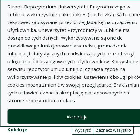
Strona Repozytorium Uniwersytetu Przyrodniczego w
Lublinie wykorzystuje pliki cookies (ciasteczka). Są to dane
tekstowe, zapisywane przez przeglądarkę na urządzeniu
użytkownika. Uniwersytet Przyrodniczy w Lublinie ma
dostęp do tych danych. Wykorzystywane są one do
Wysz
prawidłowego funkcjonowania serwisu, gromadzenia
informacji statystycznych o odwiedzających oraz obsługi
Wyszukaj
udogodnień dla zalogowanych użytkowników. Korzystanie 
serwisu repozytorium.up.lublin.pl oznacza zgodę na
wykorzystywanie plików cookies. Ustawienia obsługi plik
Repozytorium Uniwersytetu
cookies można zmienić w swojej przeglądarce. Brak zmian
tych ustawień oznacza akceptację dla stosowanych na
Przyrodniczego w Lublinie
stronie repozytorium cookies.
Kolekcje
Akceptuję
Tabela wyników wyszukiwania
Filtry wyszukiwania (automatyczne 
Akcje na kolekcjach
Kolekcje
(automatyczne przeładowanie treści)
Wyczyść
Zaznacz wszystko