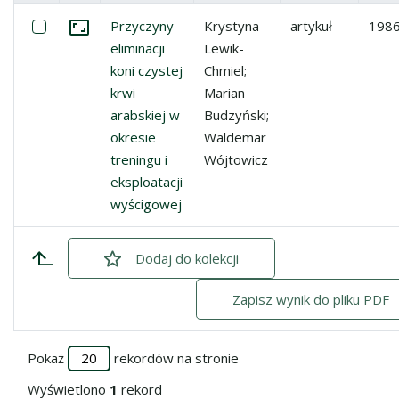
Miniatura
Lista pozycji
Zaznacz: Przyczyny eliminacji koni czystej krwi arabskiej
Przyczyny
Krystyna
artykuł
198
Przejdź do zbioru
eliminacji
Lewik-
koni czystej
Chmiel;
krwi
Marian
arabskiej w
Budzyński;
okresie
Waldemar
treningu i
Wójtowicz
eksploatacji
wyścigowej
Dodaj
zaznaczone
do kolekcji
Zapisz wynik do pliku PDF
Pokaż
rekordów na stronie
Wyświetlono
1
rekord