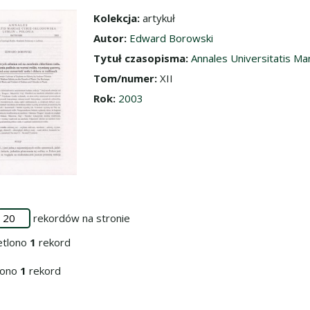
Kolekcja:
artykuł
dź do zbioru
Autor:
Edward Borowski
Tytuł czasopisma:
Annales Universitatis Ma
Tom/numer:
XII
Rok:
2003
rekordów na stronie
etlono
1
rekord
iono
1
rekord