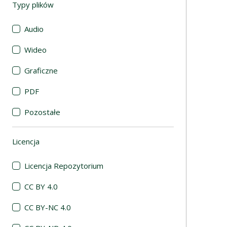
Typy plików
(automatyczne przeładowanie treści)
Audio
Wideo
Graficzne
PDF
Pozostałe
Licencja
(automatyczne przeładowanie treści)
Licencja Repozytorium
CC BY 4.0
CC BY-NC 4.0