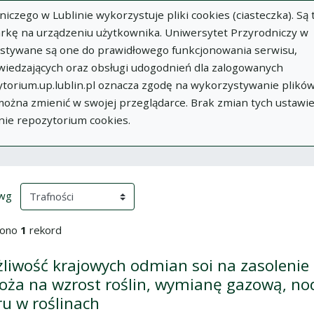
zego w Lublinie wykorzystuje pliki cookies (ciasteczka). Są 
rkę na urządzeniu użytkownika. Uniwersytet Przyrodniczy w
ystywane są one do prawidłowego funkcjonowania serwisu,
wiedzających oraz obsługi udogodnień dla zalogowanych
torium.up.lublin.pl oznacza zgodę na wykorzystywanie plikó
w
Dodaj
O
Dokumenty
In
 można zmienić w swojej przeglądarce. Brak zmian tych ustawi
publikację
Repozytorium
nie repozytorium cookies.
ki wyszukiwania
przeładowanie treści)
(automatyczne przeładowanie treści)
 wg
iono
1
rekord
liwość krajowych odmian soi na zasolenie 
oża na wzrost roślin, wymianę gazową, nod
ru w roślinach