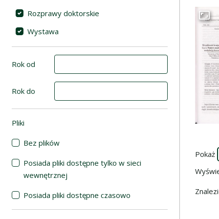
Rozprawy doktorskie
Przej
Wystawa
Rok od
Rok do
Pliki
(automatyczne przeładowanie treści)
Bez plików
Pokaż
Posiada pliki dostępne tylko w sieci
Wyświ
wewnętrznej
Znalez
Posiada pliki dostępne czasowo