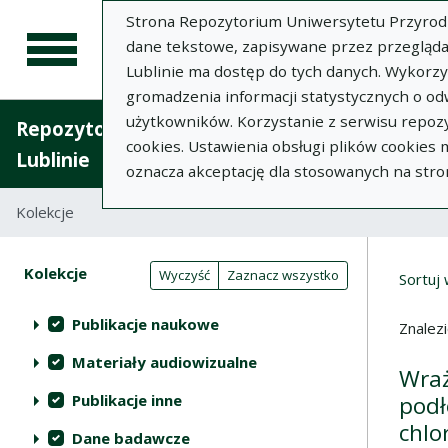
Strona Repozytorium Uniwersytetu Przyrodnic
dane tekstowe, zapisywane przez przegląda
Lublinie ma dostęp do tych danych. Wykorz
gromadzenia informacji statystycznych o od
użytkowników. Korzystanie z serwisu repozy
Repozytorium Uniwersytetu Przyrodniczego 
cookies. Ustawienia obsługi plików cookies
Lublinie
oznacza akceptację dla stosowanych na stro
Kolekcje
Lista wyników wyszukiwania
Wyni
Filtry wyszukiwania (automatyczne 
Akcje na kolekcjach
Kolekcje
(automatyczne przeładowanie treści)
Wyczyść
Zaznacz wszystko
Sortuj
Publikacje naukowe
Znalez
Materiały audiowizualne
Wraż
Publikacje inne
podł
chlo
Dane badawcze