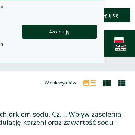
to
Wyszukiwanie zaawansowane
Wyszukaj
Zaloguj się
Akceptuję
w
formacje
Pomoc
Polityka
Kontakt
eń
prywatności
English l
Widok wyników
chlorkiem sodu. Cz. I. Wpływ zasolenia
ulację korzeni oraz zawartość sodu i