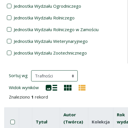
Jednostka Wydziału Ogrodniczego
Jednostka Wydziału Rolniczego
Jednostka Wydziału Rolniczego w Zamościu
Jednostka Wydziału Weterynaryjnego
Jednostka Wydziału Zootechnicznego
Wyniki wyszukiwania
(automatyczne przeładowanie treści)
Sortuj wg
Widok wyników
Znaleziono
1
rekord
Autor
Rok
Pole wyboru
Zaznacz wszystkie pozycje
Tytuł
(Twórca)
Kolekcja
wyda