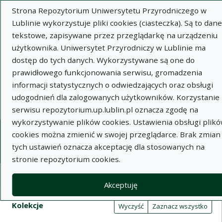
Strona Repozytorium Uniwersytetu Przyrodniczego w
Lublinie wykorzystuje pliki cookies (ciasteczka). Są to dane
tekstowe, zapisywane przez przeglądarkę na urządzeniu
użytkownika. Uniwersytet Przyrodniczy w Lublinie ma
dostęp do tych danych. Wykorzystywane są one do
Wysz
prawidłowego funkcjonowania serwisu, gromadzenia
informacji statystycznych o odwiedzających oraz obsługi
Wyszukaj
udogodnień dla zalogowanych użytkowników. Korzystanie 
serwisu repozytorium.up.lublin.pl oznacza zgodę na
wykorzystywanie plików cookies. Ustawienia obsługi plik
Repozytorium Uniwersytetu
cookies można zmienić w swojej przeglądarce. Brak zmian
tych ustawień oznacza akceptację dla stosowanych na
Przyrodniczego w Lublinie
stronie repozytorium cookies.
Kolekcje
Akceptuję
Tabela wyników wyszukiwania
Filtry wyszukiwania (automatyczne 
Akcje na kolekcjach
Kolekcje
(automatyczne przeładowanie treści)
Wyczyść
Zaznacz wszystko