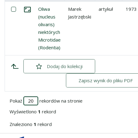
Miniatura
Lista pozycji
Zaznacz: Oliwa (nucleus olivaris) niektórych Microtidae (
Oliwa
Marek
artykuł
1973
Przejdź do zbioru
(nucleus
Jastrzębski
olivaris)
niektórych
Microtidae
(Rodentia)
Dodaj
zaznaczone
do kolekcji
Zapisz wynik do pliku PDF
Pokaż
rekordów na stronie
Wyświetlono
1
rekord
Znaleziono
1
rekord