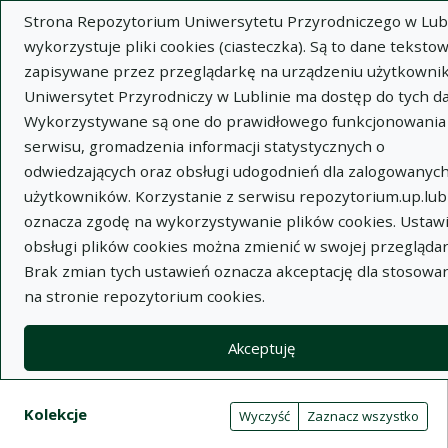
Strona Repozytorium Uniwersytetu Przyrodniczego w Lubl
wykorzystuje pliki cookies (ciasteczka). Są to dane tekstow
zapisywane przez przeglądarkę na urządzeniu użytkownik
Uniwersytet Przyrodniczy w Lublinie ma dostęp do tych d
Wykorzystywane są one do prawidłowego funkcjonowania
Wysz
serwisu, gromadzenia informacji statystycznych o
odwiedzających oraz obsługi udogodnień dla zalogowanyc
Wyszukaj
użytkowników. Korzystanie z serwisu repozytorium.up.lubl
oznacza zgodę na wykorzystywanie plików cookies. Ustaw
obsługi plików cookies można zmienić w swojej przeglądar
Repozytorium Uniwersytetu
Brak zmian tych ustawień oznacza akceptację dla stosowa
na stronie repozytorium cookies.
Przyrodniczego w Lublinie
Akceptuję
Kolekcje
Tabela wyników wyszukiwania
Filtry wyszukiwania (automatyczne 
Akcje na kolekcjach
Kolekcje
(automatyczne przeładowanie treści)
Wyczyść
Zaznacz wszystko