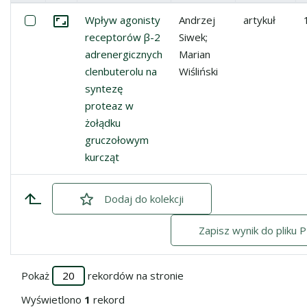
Miniatura
Lista pozycji
Zaznacz: Wpływ agonisty receptorów β-2 adrenergiczny
Wpływ agonisty
Andrzej
artykuł
Przejdź do zbioru
receptorów β-2
Siwek;
adrenergicznych
Marian
clenbuterolu na
Wiśliński
syntezę
proteaz w
żołądku
gruczołowym
kurcząt
Dodaj
zaznaczone
do kolekcji
Zapisz wynik do pliku 
Pokaż
rekordów na stronie
Wyświetlono
1
rekord