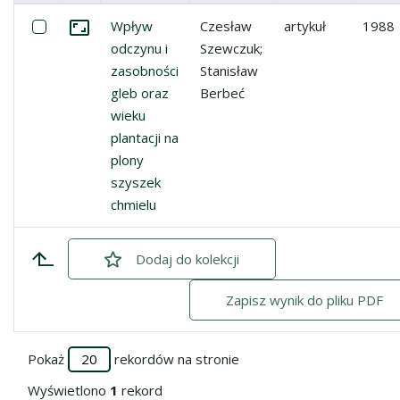
Miniatura
Lista pozycji
Zaznacz: Wpływ odczynu i zasobności gleb oraz wieku pla
Wpływ
Czesław
artykuł
1988
Przejdź do zbioru
odczynu i
Szewczuk;
zasobności
Stanisław
gleb oraz
Berbeć
wieku
plantacji na
plony
szyszek
chmielu
Dodaj
zaznaczone
do kolekcji
Zapisz wynik do pliku PDF
Pokaż
rekordów na stronie
Wyświetlono
1
rekord