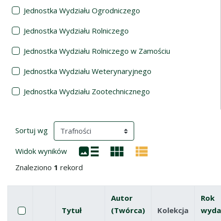
Jednostka Wydziału Ogrodniczego
Jednostka Wydziału Rolniczego
Jednostka Wydziału Rolniczego w Zamościu
Jednostka Wydziału Weterynaryjnego
Jednostka Wydziału Zootechnicznego
Wyniki wyszukiwania
(automatyczne przeładowanie treści)
Sortuj wg
Widok wyników
Znaleziono
1
rekord
Autor
Rok
Pole wyboru
Zaznacz wszystkie pozycje
Tytuł
(Twórca)
Kolekcja
wyda