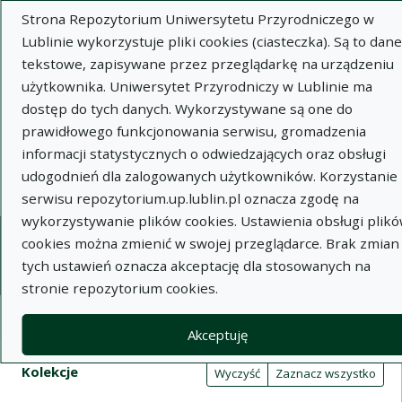
Strona Repozytorium Uniwersytetu Przyrodniczego w
Lublinie wykorzystuje pliki cookies (ciasteczka). Są to dane
tekstowe, zapisywane przez przeglądarkę na urządzeniu
użytkownika. Uniwersytet Przyrodniczy w Lublinie ma
dostęp do tych danych. Wykorzystywane są one do
Wysz
prawidłowego funkcjonowania serwisu, gromadzenia
informacji statystycznych o odwiedzających oraz obsługi
Wyszukaj
udogodnień dla zalogowanych użytkowników. Korzystanie 
serwisu repozytorium.up.lublin.pl oznacza zgodę na
wykorzystywanie plików cookies. Ustawienia obsługi plik
Repozytorium Uniwersytetu
cookies można zmienić w swojej przeglądarce. Brak zmian
tych ustawień oznacza akceptację dla stosowanych na
Przyrodniczego w Lublinie
stronie repozytorium cookies.
Kolekcje
Akceptuję
Tabela wyników wyszukiwania
Filtry wyszukiwania (automatyczne 
Akcje na kolekcjach
Kolekcje
(automatyczne przeładowanie treści)
Wyczyść
Zaznacz wszystko