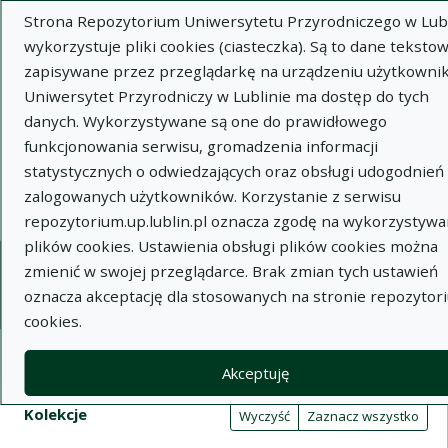
Strona Repozytorium Uniwersytetu Przyrodniczego w Lubl
wykorzystuje pliki cookies (ciasteczka). Są to dane tekstow
zapisywane przez przeglądarkę na urządzeniu użytkownik
Uniwersytet Przyrodniczy w Lublinie ma dostęp do tych
danych. Wykorzystywane są one do prawidłowego
Wysz
funkcjonowania serwisu, gromadzenia informacji
statystycznych o odwiedzających oraz obsługi udogodnień 
Wyszukaj
zalogowanych użytkowników. Korzystanie z serwisu
repozytorium.up.lublin.pl oznacza zgodę na wykorzystywa
plików cookies. Ustawienia obsługi plików cookies można
Repozytorium Uniwersytetu
zmienić w swojej przeglądarce. Brak zmian tych ustawień
oznacza akceptację dla stosowanych na stronie repozytor
Przyrodniczego w Lublinie
cookies.
Kolekcje
Akceptuję
Tabela wyników wyszukiwania
Filtry wyszukiwania (automatyczne 
Akcje na kolekcjach
Kolekcje
(automatyczne przeładowanie treści)
Wyczyść
Zaznacz wszystko