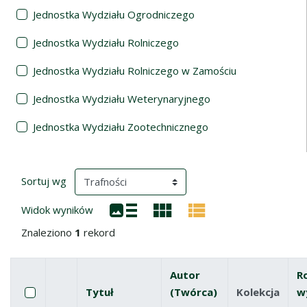
Jednostka Wydziału Ogrodniczego
Jednostka Wydziału Rolniczego
Jednostka Wydziału Rolniczego w Zamościu
Jednostka Wydziału Weterynaryjnego
Jednostka Wydziału Zootechnicznego
Wyniki wyszukiwania
(automatyczne przeładowanie treści)
Sortuj wg
Widok wyników
Znaleziono
1
rekord
Autor
R
Pole wyboru
Zaznacz wszystkie pozycje
Tytuł
(Twórca)
Kolekcja
w