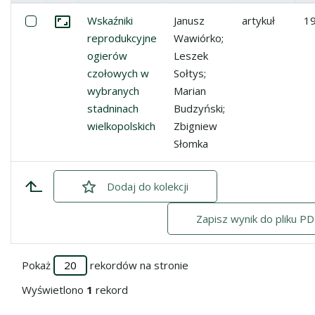
Miniatura
Lista pozycji
Zaznacz: Wskaźniki reprodukcyjne ogierów czołowych w 
Wskaźniki
Janusz
artykuł
1
Przejdź do zbioru
reprodukcyjne
Wawiórko;
ogierów
Leszek
czołowych w
Sołtys;
wybranych
Marian
stadninach
Budzyński;
wielkopolskich
Zbigniew
Słomka
Dodaj
zaznaczone
do kolekcji
Zapisz wynik do pliku PD
Pokaż
rekordów na stronie
Wyświetlono
1
rekord