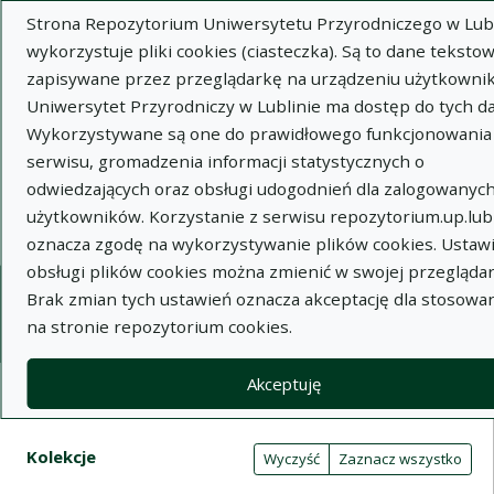
Strona Repozytorium Uniwersytetu Przyrodniczego w Lubl
wykorzystuje pliki cookies (ciasteczka). Są to dane tekstow
zapisywane przez przeglądarkę na urządzeniu użytkownik
Uniwersytet Przyrodniczy w Lublinie ma dostęp do tych d
Wykorzystywane są one do prawidłowego funkcjonowania
Wysz
serwisu, gromadzenia informacji statystycznych o
odwiedzających oraz obsługi udogodnień dla zalogowanyc
Wyszukaj
użytkowników. Korzystanie z serwisu repozytorium.up.lubl
oznacza zgodę na wykorzystywanie plików cookies. Ustaw
obsługi plików cookies można zmienić w swojej przeglądar
Repozytorium Uniwersytetu
Brak zmian tych ustawień oznacza akceptację dla stosowa
na stronie repozytorium cookies.
Przyrodniczego w Lublinie
Akceptuję
Kolekcje
Tabela wyników wyszukiwania
Filtry wyszukiwania (automatyczne 
Akcje na kolekcjach
Kolekcje
(automatyczne przeładowanie treści)
Wyczyść
Zaznacz wszystko