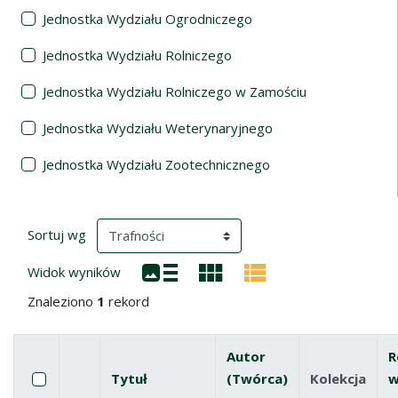
Jednostka Wydziału Ogrodniczego
Jednostka Wydziału Rolniczego
Jednostka Wydziału Rolniczego w Zamościu
Jednostka Wydziału Weterynaryjnego
Jednostka Wydziału Zootechnicznego
Wyniki wyszukiwania
(automatyczne przeładowanie treści)
Sortuj wg
Widok wyników
Znaleziono
1
rekord
Autor
R
Pole wyboru
Zaznacz wszystkie pozycje
Tytuł
(Twórca)
Kolekcja
w