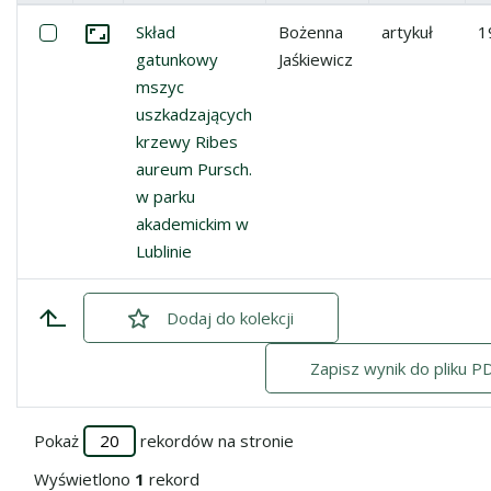
Miniatura
Lista pozycji
Zaznacz: Skład gatunkowy mszyc uszkadzających krzewy
Skład
Bożenna
artykuł
1
Przejdź do zbioru
gatunkowy
Jaśkiewicz
mszyc
uszkadzających
krzewy Ribes
aureum Pursch.
w parku
akademickim w
Lublinie
Dodaj
zaznaczone
do kolekcji
Zapisz wynik do pliku P
Pokaż
rekordów na stronie
Wyświetlono
1
rekord