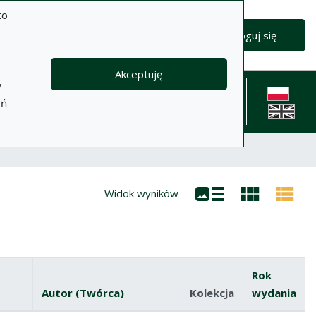
to
Wyszukiwanie zaawansowane
Wyszukaj
Zaloguj się
Akceptuję
w
formacje
Pomoc
Polityka
Kontakt
eń
prywatności
English l
Widok wyników
Rok
Autor (Twórca)
Kolekcja
wydania