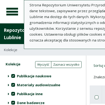
Strona Repozytorium Uniwersytetu Przyrodnic
dane tekstowe, zapisywane przez przegląda
Lublinie ma dostęp do tych danych. Wykorz
gromadzenia informacji statystycznych o od
użytkowników. Korzystanie z serwisu repozy
Repozytorium Uniwersytetu Przyrodniczego 
cookies. Ustawienia obsługi plików cookies
Lublinie
oznacza akceptację dla stosowanych na stro
Kolekcje
Tabela wyników wyszukiwania
Wyni
Filtry wyszukiwania (automatyczne 
Akcje na kolekcjach
Kolekcje
(automatyczne przeładowanie treści)
Wyczyść
Zaznacz wszystko
Sortuj
Publikacje naukowe
Znalez
Materiały audiowizualne
Publikacje inne
Pole w
Za
Dane badawcze