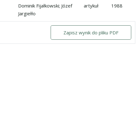
problemy ich ochrony
Dominik Fijałkowski; Józef
artykuł
1988
Jargiełło
Zapisz wynik do pliku PDF