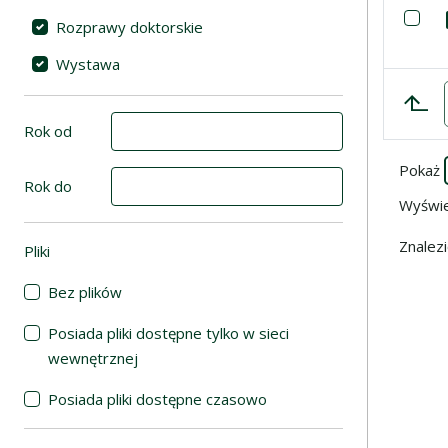
Lista poz
Za
Rozprawy doktorskie
Wystawa
Rok od
Pokaż
Rok do
Wyświ
Znalez
Pliki
(automatyczne przeładowanie treści)
Bez plików
Posiada pliki dostępne tylko w sieci
wewnętrznej
Posiada pliki dostępne czasowo