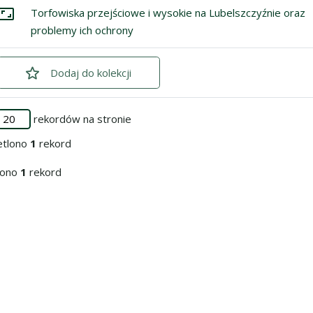
ycji
znacz: Torfowiska przejściowe i wysokie na Lubelszczyźnie oraz 
Torfowiska przejściowe i wysokie na Lubelszczyźnie oraz
Przejdź do zbioru
problemy ich ochrony
Dodaj
zaznaczone
do kolekcji
rekordów na stronie
etlono
1
rekord
iono
1
rekord