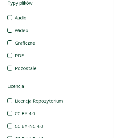
Typy plików
(automatyczne przeładowanie treści)
Audio
Wideo
Graficzne
PDF
Pozostałe
Licencja
(automatyczne przeładowanie treści)
Licencja Repozytorium
CC BY 4.0
CC BY-NC 4.0