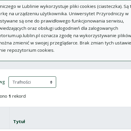
zego w Lublinie wykorzystuje pliki cookies (ciasteczka). Są 
rkę na urządzeniu użytkownika. Uniwersytet Przyrodniczy w
ystywane są one do prawidłowego funkcjonowania serwisu,
wiedzających oraz obsługi udogodnień dla zalogowanych
torium.up.lublin.pl oznacza zgodę na wykorzystywanie plikó
w
Dodaj
O
Dokumenty
In
 można zmienić w swojej przeglądarce. Brak zmian tych ustawi
publikację
Repozytorium
nie repozytorium cookies.
ki wyszukiwania
przeładowanie treści)
(automatyczne przeładowanie treści)
 wg
iono
1
rekord
yboru
znacz wszystkie pozycje
Tytuł
Miniatura