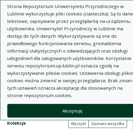
Strona Repozytorium Uniwersytetu Przyrodniczego w
Lublinie wykorzystuje pliki cookies (ciasteczka). Są to dane
tekstowe, zapisywane przez przeglądarkę na urządzeniu
użytkownika. Uniwersytet Przyrodniczy w Lublinie ma
dostęp do tych danych. Wykorzystywane są one do
Wysz
prawidłowego funkcjonowania serwisu, gromadzenia
informacji statystycznych o odwiedzających oraz obsługi
Wyszukaj
udogodnień dla zalogowanych użytkowników. Korzystanie 
serwisu repozytorium.up.lublin.pl oznacza zgodę na
wykorzystywanie plików cookies. Ustawienia obsługi plik
Repozytorium Uniwersytetu
cookies można zmienić w swojej przeglądarce. Brak zmian
tych ustawień oznacza akceptację dla stosowanych na
Przyrodniczego w Lublinie
stronie repozytorium cookies.
Kolekcje
Akceptuję
Tabela wyników wyszukiwania
Filtry wyszukiwania (automatyczne 
Akcje na kolekcjach
Kolekcje
(automatyczne przeładowanie treści)
Wyczyść
Zaznacz wszystko