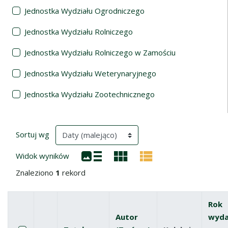
Jednostka Wydziału Ogrodniczego
Jednostka Wydziału Rolniczego
Jednostka Wydziału Rolniczego w Zamościu
Jednostka Wydziału Weterynaryjnego
Jednostka Wydziału Zootechnicznego
Wyniki wyszukiwania
(automatyczne przeładowanie treści)
Sortuj wg
Widok wyników
Znaleziono
1
rekord
Rok
Autor
wyda