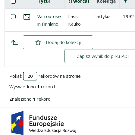
Pole wyboru
Zaznacz wszystkie pozycje
Tytuł
(Twórca)
Kolekcja
▼
(ma
Miniatura
Lista pozycji
Zaznacz: Varroatose in Finnland
Varroatose
Lassi
artykuł
1992
Przejdź do zbioru
in Finnland
Kauko
Dodaj
zaznaczone
do kolekcji
Zapisz wynik do pliku PDF
Pokaż
rekordów na stronie
Wyświetlono
1
rekord
Znaleziono
1
rekord