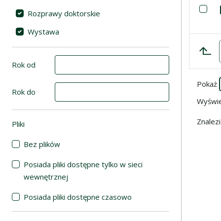
Lista poz
Za
Rozprawy doktorskie
Wystawa
Rok od
Pokaż
Rok do
Wyświ
Znalez
Pliki
(automatyczne przeładowanie treści)
Bez plików
Posiada pliki dostępne tylko w sieci
wewnętrznej
Posiada pliki dostępne czasowo