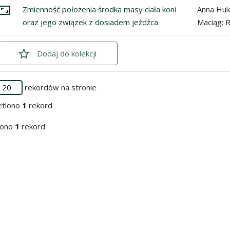
ycji
znacz: Zmienność położenia środka masy ciała koni oraz jego zwi
Zmienność położenia środka masy ciała koni
Anna Hul
Przejdź do zbioru
oraz jego związek z dosiadem jeźdźca
Maciąg; 
Dodaj
zaznaczone
do kolekcji
rekordów na stronie
etlono
1
rekord
iono
1
rekord