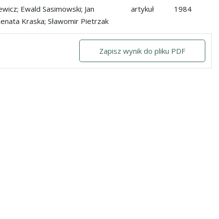
ązek z dosiadem jeźdźca
ewicz; Ewald Sasimowski; Jan
artykuł
1984
Renata Kraska; Sławomir Pietrzak
Zapisz wynik do pliku PDF