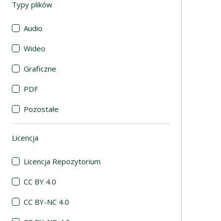
Typy plików
(automatyczne przeładowanie treści)
Audio
Wideo
Graficzne
PDF
Pozostałe
Licencja
(automatyczne przeładowanie treści)
Licencja Repozytorium
CC BY 4.0
CC BY-NC 4.0