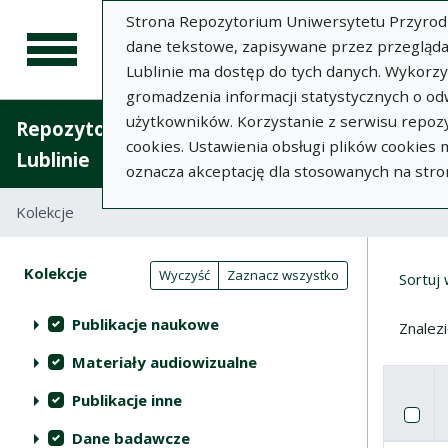
Strona Repozytorium Uniwersytetu Przyrodnic
dane tekstowe, zapisywane przez przegląda
Lublinie ma dostęp do tych danych. Wykorz
gromadzenia informacji statystycznych o od
użytkowników. Korzystanie z serwisu repozy
Repozytorium Uniwersytetu Przyrodniczego 
cookies. Ustawienia obsługi plików cookies
Lublinie
oznacza akceptację dla stosowanych na stro
Kolekcje
Tabela wyników wyszukiwania
Wyni
Filtry wyszukiwania (automatyczne 
Akcje na kolekcjach
Kolekcje
(automatyczne przeładowanie treści)
Wyczyść
Zaznacz wszystko
Sortuj
Publikacje naukowe
Znalez
Materiały audiowizualne
Publikacje inne
Pole w
Za
Dane badawcze