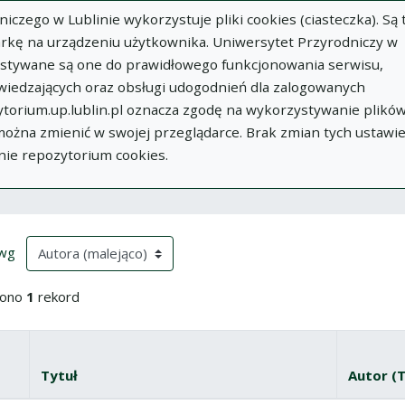
zego w Lublinie wykorzystuje pliki cookies (ciasteczka). Są 
rkę na urządzeniu użytkownika. Uniwersytet Przyrodniczy w
ystywane są one do prawidłowego funkcjonowania serwisu,
wiedzających oraz obsługi udogodnień dla zalogowanych
torium.up.lublin.pl oznacza zgodę na wykorzystywanie plikó
w
Dodaj
O
Dokumenty
In
 można zmienić w swojej przeglądarce. Brak zmian tych ustawi
publikację
Repozytorium
nie repozytorium cookies.
ki wyszukiwania
przeładowanie treści)
(automatyczne przeładowanie treści)
 wg
iono
1
rekord
yboru
znacz wszystkie pozycje
Tytuł
Autor (
Miniatura