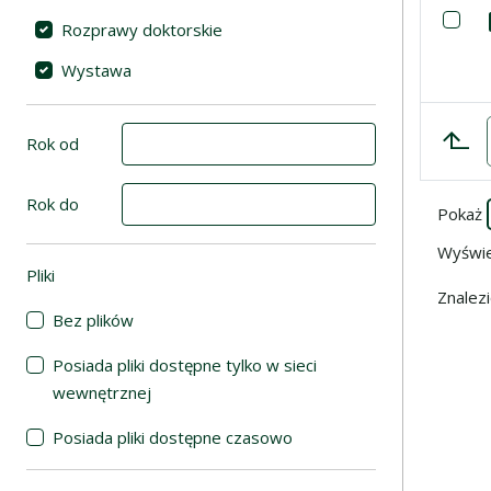
Lista poz
Za
Rozprawy doktorskie
Wystawa
Rok od
Rok do
Pokaż
Wyświ
Pliki
(automatyczne przeładowanie treści)
Znalez
Bez plików
Posiada pliki dostępne tylko w sieci
wewnętrznej
Posiada pliki dostępne czasowo