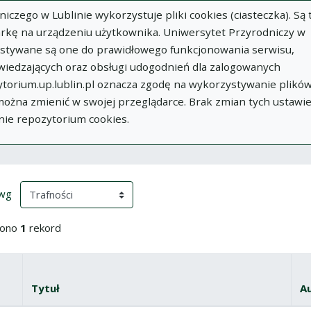
zego w Lublinie wykorzystuje pliki cookies (ciasteczka). Są 
rkę na urządzeniu użytkownika. Uniwersytet Przyrodniczy w
ystywane są one do prawidłowego funkcjonowania serwisu,
wiedzających oraz obsługi udogodnień dla zalogowanych
torium.up.lublin.pl oznacza zgodę na wykorzystywanie plikó
w
Dodaj
O
Dokumenty
In
 można zmienić w swojej przeglądarce. Brak zmian tych ustawi
publikację
Repozytorium
nie repozytorium cookies.
ki wyszukiwania
przeładowanie treści)
(automatyczne przeładowanie treści)
 wg
iono
1
rekord
yboru
znacz wszystkie pozycje
Tytuł
A
Miniatura