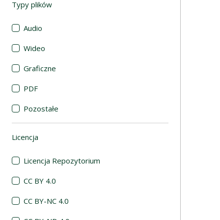
Typy plików
(automatyczne przeładowanie treści)
Audio
Wideo
Graficzne
PDF
Pozostałe
Licencja
(automatyczne przeładowanie treści)
Licencja Repozytorium
CC BY 4.0
CC BY-NC 4.0