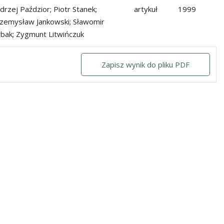
 z Kanady na Lubelszczyznę jałowic ras mięsnych red angus i sal
drzej Paździor; Piotr Stanek;
artykuł
1999
zemysław Jankowski; Sławomir
bak; Zygmunt Litwińczuk
Zapisz wynik do pliku PDF