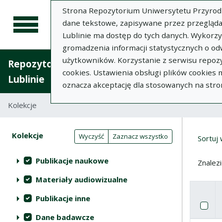
Strona Repozytorium Uniwersytetu Przyrodnic
dane tekstowe, zapisywane przez przegląda
Lublinie ma dostęp do tych danych. Wykorz
gromadzenia informacji statystycznych o od
użytkowników. Korzystanie z serwisu repozy
Repozytorium Uniwersytetu Przyrodniczego 
cookies. Ustawienia obsługi plików cookies
Lublinie
oznacza akceptację dla stosowanych na stro
Kolekcje
Tabela wyników wyszukiwania
Wyni
Filtry wyszukiwania (automatyczne 
Akcje na kolekcjach
Kolekcje
(automatyczne przeładowanie treści)
Wyczyść
Zaznacz wszystko
Sortuj
Publikacje naukowe
Znalez
Materiały audiowizualne
Publikacje inne
Pole w
Za
Dane badawcze