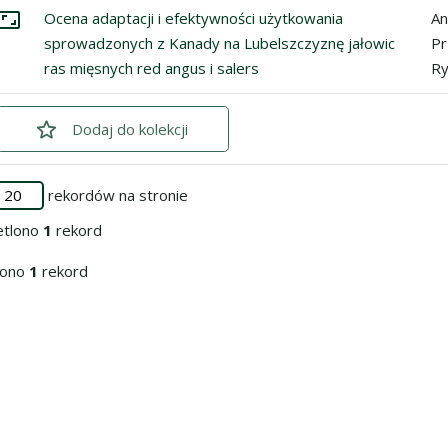
ycji
znacz: Ocena adaptacji i efektywności użytkowania sprowadzonych
Ocena adaptacji i efektywności użytkowania
An
Przejdź do zbioru
sprowadzonych z Kanady na Lubelszczyznę jałowic
Pr
ras mięsnych red angus i salers
Ry
Dodaj
zaznaczone
do kolekcji
rekordów na stronie
etlono
1
rekord
iono
1
rekord