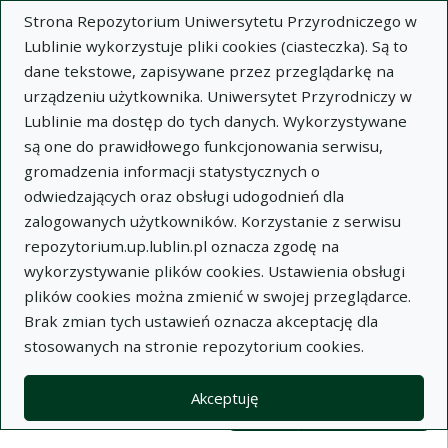
Strona Repozytorium Uniwersytetu Przyrodniczego w
Lublinie wykorzystuje pliki cookies (ciasteczka). Są to
dane tekstowe, zapisywane przez przeglądarkę na
urządzeniu użytkownika. Uniwersytet Przyrodniczy w
Lublinie ma dostęp do tych danych. Wykorzystywane
Wysz
są one do prawidłowego funkcjonowania serwisu,
gromadzenia informacji statystycznych o
Wyszukaj
odwiedzających oraz obsługi udogodnień dla
zalogowanych użytkowników. Korzystanie z serwisu
repozytorium.up.lublin.pl oznacza zgodę na
Repozytorium Uniwersytetu
wykorzystywanie plików cookies. Ustawienia obsługi
plików cookies można zmienić w swojej przeglądarce.
Przyrodniczego w Lublinie
Brak zmian tych ustawień oznacza akceptację dla
stosowanych na stronie repozytorium cookies.
Kolekcje
Widok kompaktowy wyników wy
Akceptuję
Filtry wyszukiwania (automatyczne 
Akcje na kolekcjach
Kolekcje
(automatyczne przeładowanie treści)
Wyczyść
Zaznacz wszystko