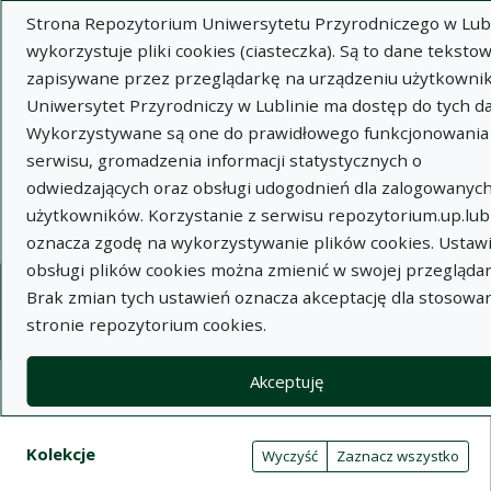
Strona Repozytorium Uniwersytetu Przyrodniczego w Lubl
wykorzystuje pliki cookies (ciasteczka). Są to dane tekstow
zapisywane przez przeglądarkę na urządzeniu użytkownik
Uniwersytet Przyrodniczy w Lublinie ma dostęp do tych d
Wykorzystywane są one do prawidłowego funkcjonowania
Wysz
serwisu, gromadzenia informacji statystycznych o
odwiedzających oraz obsługi udogodnień dla zalogowanyc
Wyszukaj
użytkowników. Korzystanie z serwisu repozytorium.up.lubl
oznacza zgodę na wykorzystywanie plików cookies. Ustaw
obsługi plików cookies można zmienić w swojej przeglądar
Repozytorium Uniwersytetu
Brak zmian tych ustawień oznacza akceptację dla stosowa
stronie repozytorium cookies.
Przyrodniczego w Lublinie
Akceptuję
Kolekcje
Tabela wyników wyszukiwania
Filtry wyszukiwania (automatyczne 
Akcje na kolekcjach
Kolekcje
(automatyczne przeładowanie treści)
Wyczyść
Zaznacz wszystko