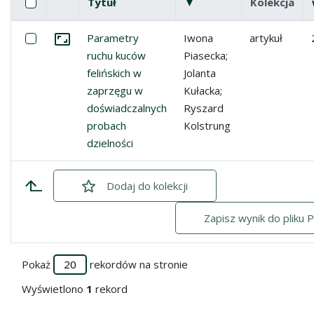
Pole wyboru
Zaznacz wszystkie pozycje
Tytuł
▼
(malejąco)
Kolekcja
Miniatura
Lista pozycji
Zaznacz: Parametry ruchu kuców felińskich w zaprzęgu w
Parametry
Iwona
artykuł
Przejdź do zbioru
ruchu kuców
Piasecka;
felińskich w
Jolanta
zaprzęgu w
Kułacka;
doświadczalnych
Ryszard
probach
Kolstrung
dzielności
Dodaj
zaznaczone
do kolekcji
Zapisz wynik do pliku 
Pokaż
rekordów na stronie
Wyświetlono
1
rekord