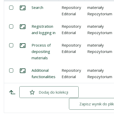
Miniatura
Lista pozycji
Zaznacz: Search
Search
Repository
materiały
Przejdź do zbioru
Editorial
Repozytorium
Zaznacz: Registration and logging in
Registration
Repository
materiały
Przejdź do zbioru
and logging in
Editorial
Repozytorium
Zaznacz: Process of depositing materials
Process of
Repository
materiały
Przejdź do zbioru
depositing
Editorial
Repozytorium
materials
Zaznacz: Additional functionalities
Additional
Repository
materiały
Przejdź do zbioru
functionalities
Editorial
Repozytorium
Dodaj
zaznaczone
do kolekcji
Zapisz wynik do pli