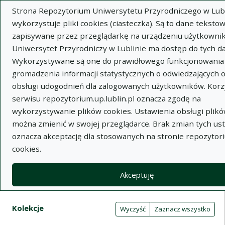
Strona Repozytorium Uniwersytetu Przyrodniczego w Lubl
wykorzystuje pliki cookies (ciasteczka). Są to dane tekstow
zapisywane przez przeglądarkę na urządzeniu użytkownik
Uniwersytet Przyrodniczy w Lublinie ma dostęp do tych d
Wykorzystywane są one do prawidłowego funkcjonowania 
Wysz
gromadzenia informacji statystycznych o odwiedzających 
obsługi udogodnień dla zalogowanych użytkowników. Korz
Wyszukaj
serwisu repozytorium.up.lublin.pl oznacza zgodę na
wykorzystywanie plików cookies. Ustawienia obsługi plikó
można zmienić w swojej przeglądarce. Brak zmian tych us
Repozytorium Uniwersytetu
oznacza akceptację dla stosowanych na stronie repozytor
cookies.
Przyrodniczego w Lublinie
Akceptuję
Kolekcje
Tabela wyników wyszukiwania
Filtry wyszukiwania (automatyczne 
Akcje na kolekcjach
Kolekcje
(automatyczne przeładowanie treści)
Wyczyść
Zaznacz wszystko