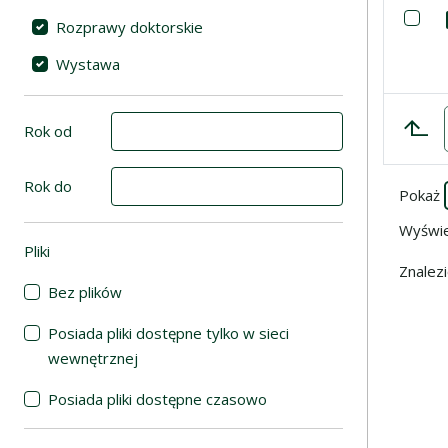
Lista poz
Za
Rozprawy doktorskie
Wystawa
Rok od
Rok do
Pokaż
Wyświ
Pliki
(automatyczne przeładowanie treści)
Znalez
Bez plików
Posiada pliki dostępne tylko w sieci
wewnętrznej
Posiada pliki dostępne czasowo