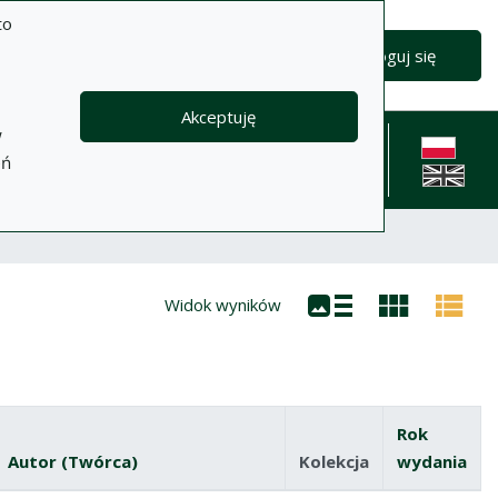
to
Wyszukiwanie zaawansowane
Wyszukaj
Zaloguj się
Akceptuję
w
formacje
Pomoc
Polityka
Kontakt
eń
prywatności
English l
Widok wyników
Rok
Autor (Twórca)
Kolekcja
wydania