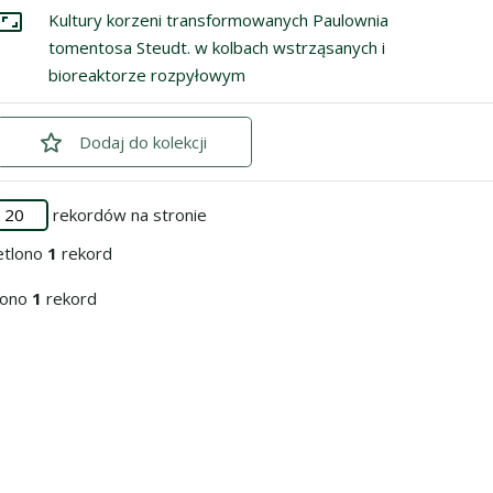
ycji
znacz: Kultury korzeni transformowanych Paulownia tomentosa S
Kultury korzeni transformowanych Paulownia
Przejdź do zbioru
tomentosa Steudt. w kolbach wstrząsanych i
bioreaktorze rozpyłowym
Dodaj
zaznaczone
do kolekcji
rekordów na stronie
etlono
1
rekord
iono
1
rekord