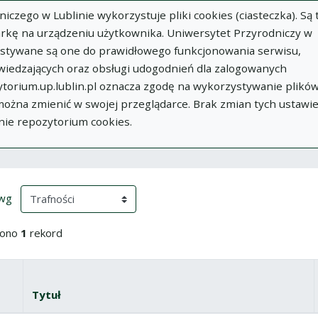
zego w Lublinie wykorzystuje pliki cookies (ciasteczka). Są 
rkę na urządzeniu użytkownika. Uniwersytet Przyrodniczy w
ystywane są one do prawidłowego funkcjonowania serwisu,
wiedzających oraz obsługi udogodnień dla zalogowanych
torium.up.lublin.pl oznacza zgodę na wykorzystywanie plikó
w
Dodaj
O
Dokumenty
In
 można zmienić w swojej przeglądarce. Brak zmian tych ustawi
publikację
Repozytorium
nie repozytorium cookies.
ki wyszukiwania
przeładowanie treści)
(automatyczne przeładowanie treści)
 wg
iono
1
rekord
yboru
znacz wszystkie pozycje
Tytuł
Miniatura