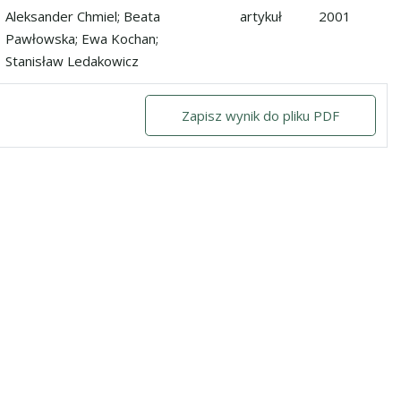
teudt. w kolbach wstrząsanych i bioreaktorze rozpyłowym
Aleksander Chmiel; Beata
artykuł
2001
Pawłowska; Ewa Kochan;
Stanisław Ledakowicz
Zapisz wynik do pliku PDF