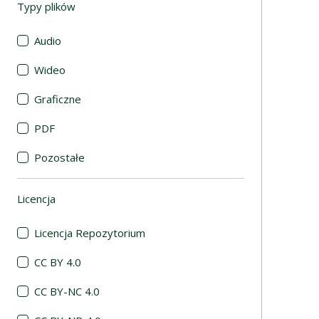
Typy plików
(automatyczne przeładowanie treści)
Audio
Wideo
Graficzne
PDF
Pozostałe
Licencja
(automatyczne przeładowanie treści)
Licencja Repozytorium
CC BY 4.0
CC BY-NC 4.0