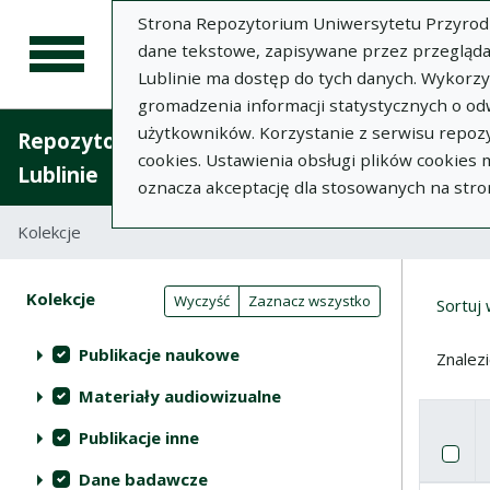
Strona Repozytorium Uniwersytetu Przyrodnic
dane tekstowe, zapisywane przez przegląda
Lublinie ma dostęp do tych danych. Wykorz
gromadzenia informacji statystycznych o od
użytkowników. Korzystanie z serwisu repozy
Repozytorium Uniwersytetu Przyrodniczego 
cookies. Ustawienia obsługi plików cookies
Lublinie
oznacza akceptację dla stosowanych na stro
Kolekcje
Tabela wyników wyszukiwania
Wyni
Filtry wyszukiwania (automatyczne 
Akcje na kolekcjach
Kolekcje
(automatyczne przeładowanie treści)
Wyczyść
Zaznacz wszystko
Sortuj
Publikacje naukowe
Znalez
Materiały audiowizualne
Publikacje inne
Pole w
Za
Dane badawcze