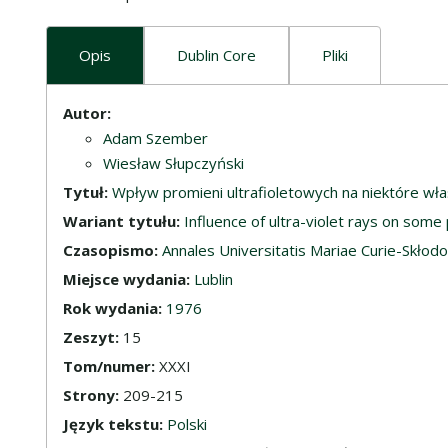
Opis
Dublin Core
Pliki
Opis
Autor:
Adam Szember
Wiesław Słupczyński
Tytuł:
Wpływ promieni ultrafioletowych na niektóre wła
Wariant tytułu:
Influence of ultra-violet rays on some 
Czasopismo:
Annales Universitatis Mariae Curie-Skłodows
Miejsce wydania:
Lublin
Rok wydania:
1976
Zeszyt:
15
Tom/numer:
XXXI
Strony:
209-215
Język tekstu:
Polski