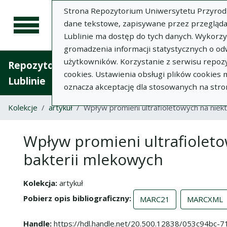
Strona Repozytorium Uniwersytetu Przyrodnic
dane tekstowe, zapisywane przez przegląda
Lublinie ma dostęp do tych danych. Wykorz
gromadzenia informacji statystycznych o od
użytkowników. Korzystanie z serwisu repozy
Repozytorium Uniwersytetu Przyrodniczego 
cookies. Ustawienia obsługi plików cookies
Lublinie
oznacza akceptację dla stosowanych na stro
Kolekcje
artykuł
Wpływ promieni ultrafioletowych na niek
Wpływ promieni ultrafioleto
bakterii mlekowych
Kolekcja
artykuł
Pobierz opis bibliograficzny
MARC21
MARCXML
Handle
https://hdl.handle.net/20.500.12838/053c94bc