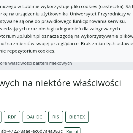
zego w Lublinie wykorzystuje pliki cookies (ciasteczka). Są 
rkę na urządzeniu użytkownika. Uniwersytet Przyrodniczy w
ystywane są one do prawidłowego funkcjonowania serwisu,
wiedzających oraz obsługi udogodnień dla zalogowanych
torium.up.lublin.pl oznacza zgodę na wykorzystywanie plikó
w
Dodaj
O
Dokumenty
In
 można zmienić w swojej przeglądarce. Brak zmian tych ustawi
publikację
Repozytorium
nie repozytorium cookies.
tóre właściwości bakterii mlekowych
wych na niektóre właściwości
RDF
OAI_DC
RIS
BIBTEX
-71ab-4722-8aae-ec6d7a4a383c
Kopiuj