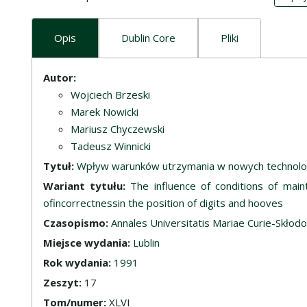
Opis
Dublin Core
Pliki
Opis
Autor:
Wojciech Brzeski
Marek Nowicki
Mariusz Chyczewski
Tadeusz Winnicki
Tytuł:
Wpływ warunków utrzymania w nowych technolog
Wariant tytułu:
The influence of conditions of main
ofincorrectnessin the position of digits and hooves
Czasopismo:
Annales Universitatis Mariae Curie-Skłodow
Miejsce wydania:
Lublin
Rok wydania:
1991
Zeszyt:
17
Tom/numer:
XLVI