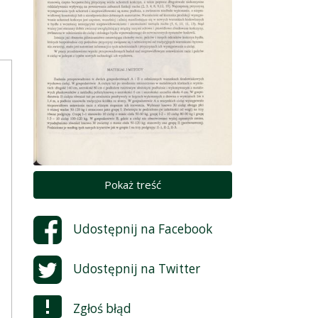
Pokaż treść
e
Udostępnij na
Facebook
Udostępnij na
Twitter
Zgłoś błąd