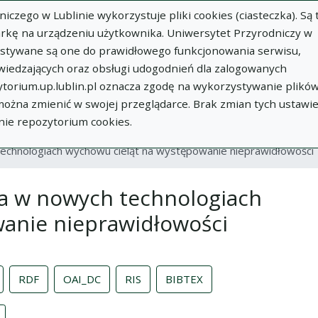
zego w Lublinie wykorzystuje pliki cookies (ciasteczka). Są 
rkę na urządzeniu użytkownika. Uniwersytet Przyrodniczy w
ystywane są one do prawidłowego funkcjonowania serwisu,
wiedzających oraz obsługi udogodnień dla zalogowanych
torium.up.lublin.pl oznacza zgodę na wykorzystywanie plikó
w
Dodaj
O
Dokumenty
In
 można zmienić w swojej przeglądarce. Brak zmian tych ustawi
publikację
Repozytorium
nie repozytorium cookies.
chnologiach wychowu cieląt na występowanie nieprawidłowości
 w nowych technologiach
anie nieprawidłowości
RDF
OAI_DC
RIS
BIBTEX