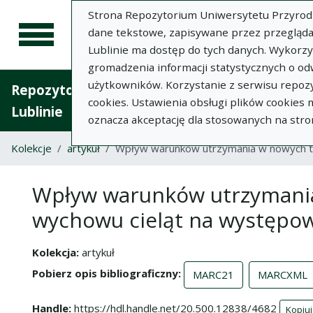
Strona Repozytorium Uniwersytetu Przyrodnic
dane tekstowe, zapisywane przez przegląda
Lublinie ma dostęp do tych danych. Wykorz
gromadzenia informacji statystycznych o od
użytkowników. Korzystanie z serwisu repozy
Repozytorium Uniwersytetu Przyrodniczego 
cookies. Ustawienia obsługi plików cookies
Lublinie
oznacza akceptację dla stosowanych na stro
Kolekcje
artykuł
Wpływ warunków utrzymania w nowych te
Wpływ warunków utrzymania
wychowu cieląt na występow
Kolekcja
artykuł
Pobierz opis bibliograficzny
MARC21
MARCXML
Handle
https://hdl.handle.net/20.500.12838/4682
Kopiuj